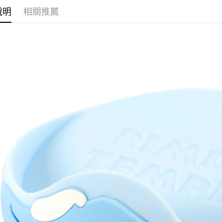
運送方式
說明
相關推薦
全家取貨
每筆NT$6
付款後全
每筆NT$6
(不開放使
每筆NT$9,
7-11取貨
每筆NT$6
付款後7-1
每筆NT$6
宅配-木棉
每筆NT$1
宅配-離島