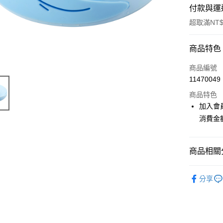
付款與運
超取滿NT$
付款方式
商品特色
信用卡一
商品編號
11470049
超商取貨
商品特色
LINE Pay
加入會
消費金
Apple Pay
悠遊付
商品相關分
Google Pa
📌依動漫作品
ATM付款
分享
於我轉生
貨到付款
🏆 BON
⭐現貨商品