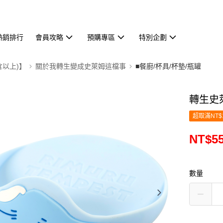
熱銷排行
會員攻略
預購專區
特別企劃
含以上)】
關於我轉生變成史萊姆這檔事
■餐廚/杯具/杯墊/瓶罐
轉生史
超取滿NT$
NT$5
數量