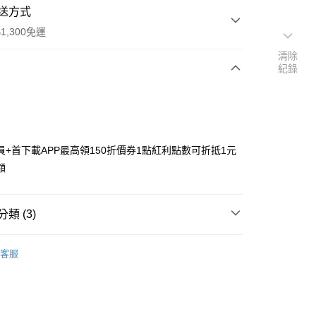
送方式
1,300免運
清除
紀錄
次付款
付款
員+首下載APP最高領150折價券1點紅利點數可折抵1元
額
類 (3)
y
搜尋▐ All Anime Works
【10字部(含以上)】
關
客服
變成史萊姆這檔事
■餐廚/杯具/杯墊/瓶罐
US▐ 適用折價券專區
專區⭐