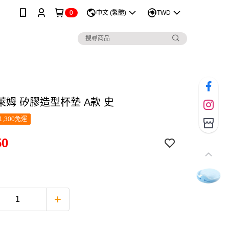
0
中文 (繁體)
TWD
萊姆 矽膠造型杯墊 A款 史
1,300免運
50