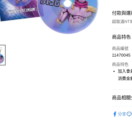
付款與運
超取滿NT$
付款方式
商品特色
信用卡一
商品編號
11470045
超商取貨
商品特色
LINE Pay
加入會
消費金
Apple Pay
悠遊付
商品相關分
Google Pa
📌依動漫作品
ATM付款
分享
妙冒險
貨到付款
🏆 BON