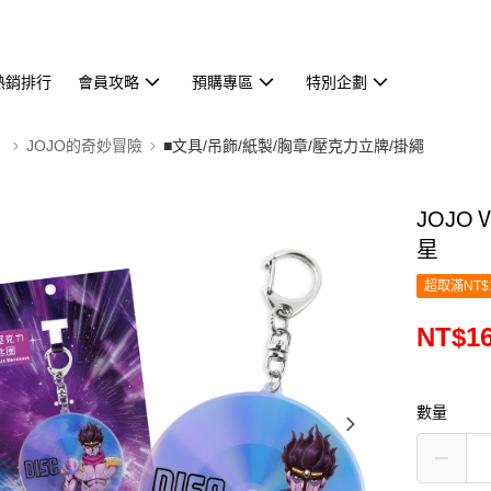
熱銷排行
會員攻略
預購專區
特別企劃
】
JOJO的奇妙冒險
■文具/吊飾/紙製/胸章/壓克力立牌/掛繩
JOJO
星
超取滿NT$
NT$1
數量