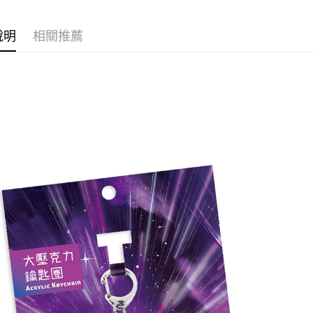
⭐現貨商品
運送方式
說明
相關推薦
全家取貨
每筆NT$6
付款後全
每筆NT$6
(不開放使
每筆NT$9,
7-11取貨
每筆NT$6
付款後7-1
每筆NT$6
宅配-木棉
每筆NT$1