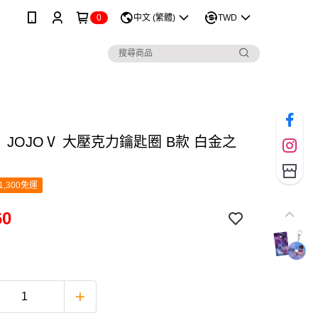
0
中文 (繁體)
TWD
Ⅴ JOJOⅤ 大壓克力鑰匙圈 B款 白金之
1,300免運
60