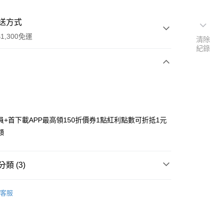
送方式
1,300免運
清除
紀錄
次付款
付款
員+首下載APP最高領150折價券1點紅利點數可折抵1元
額
類 (3)
y
搜尋▐ All Anime Works
【5-9字部】
JOJO的奇
客服
■文具/吊飾/紙製/胸章/壓克力立牌/掛繩
US▐ 適用折價券專區