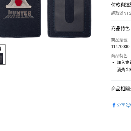
付款與運
超取滿NT$
付款方式
商品特色
信用卡一
商品編號
11470030
超商取貨
商品特色
LINE Pay
加入會
消費金
Apple Pay
悠遊付
商品相關分
Google Pa
📌依動漫作品
ATM付款
分享
HUNTER
貨到付款
🏆 BON
⭐現貨商品