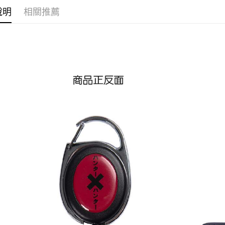
運送方式
說明
相關推薦
全家取貨
每筆NT$6
付款後全
每筆NT$6
(不開放使
每筆NT$9,
7-11取貨
每筆NT$6
付款後7-1
每筆NT$6
宅配-木棉
每筆NT$1
宅配-離島