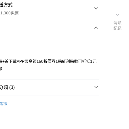
送方式
1,300免運
清除
紀錄
次付款
付款
員+首下載APP最高領150折價券1點紅利點數可折抵1元
額
類 (3)
y
搜尋▐ All Anime Works
【2-4字部】
獵人
客服
■服飾/帽襪/鞋/飾品/雨具/巾
US▐ 適用折價券專區
專區⭐