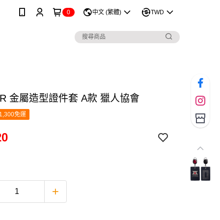
0
中文 (繁體)
TWD
ER 金屬造型證件套 A款 獵人協會
1,300免運
20