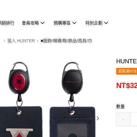
熱銷排行
會員攻略
預購專區
特別企劃
】
獵人 HUNTER
■服飾/帽襪/鞋/飾品/雨具/巾
HUNT
超取滿NT$
NT$3
數量