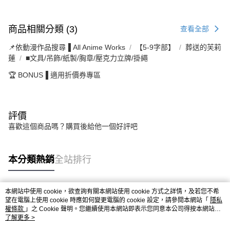
商品相關分類 (3)
查看全部
📌依動漫作品搜尋▐ All Anime Works
【5-9字部】
葬送的芙莉
蓮
■文具/吊飾/紙製/胸章/壓克力立牌/掛繩
🏆 BONUS▐ 適用折價券專區
評價
喜歡這個商品嗎？購買後給他一個好評吧
本分類熱銷
全站排行
本網站中使用 cookie，欲查詢有關本網站使用 cookie 方式之詳情，及若您不希
熱門標籤
望在電腦上使用 cookie 時應如何變更電腦的 cookie 設定，請參閱本網站「
隱私
權條款
」之 Cookie 聲明。您繼續使用本網站即表示您同意本公司得按本網站使
用條款之 Cookie 聲明使用 cookie。
了解更多 >