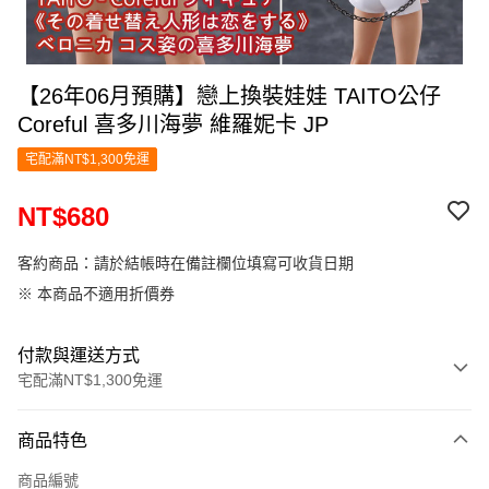
【26年06月預購】戀上換裝娃娃 TAITO公仔
Coreful 喜多川海夢 維羅妮卡 JP
宅配滿NT$1,300免運
NT$680
客約商品：請於結帳時在備註欄位填寫可收貨日期
※ 本商品不適用折價券
付款與運送方式
宅配滿NT$1,300免運
付款方式
商品特色
信用卡一次付款
商品編號