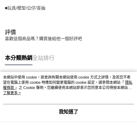
■玩具/模型/公仔/盲抽
評價
喜歡這個商品嗎？購買後給他一個好評吧
本分類熱銷
全站排行
本網站中使用 cookie，欲查詢有關本網站使用 cookie 方式之詳情，及若您不希
熱門標籤
望在電腦上使用 cookie 時應如何變更電腦的 cookie 設定，請參閱本網站「
隱私
權條款
」之 Cookie 聲明。您繼續使用本網站即表示您同意本公司得按本網站使
用條款之 Cookie 聲明使用 cookie。
了解更多 >
我知道了