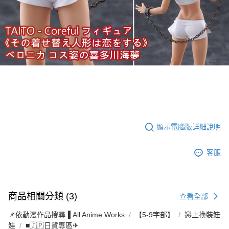
顯示電腦版詳細說明
客服
商品相關分類 (3)
查看全部
📌依動漫作品搜尋▐ All Anime Works
【5-9字部】
戀上換裝娃
娃
■🇯🇵日貨專區✈