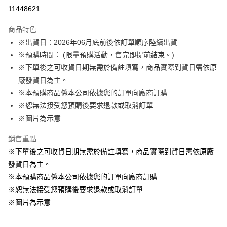
LINE Pay
11448621
Apple Pay
商品特色
悠遊付
※出貨日：2026年06月底前後依訂單順序陸續出貨
※預購時間： (限量預購活動，售完即提前結束。)
Google Pay
※下單後之可收貨日期無需於備註填寫，商品實際到貨日需依原
ATM付款
廠發貨日為主。
※本預購商品係本公司依據您的訂單向廠商訂購
運送方式
※恕無法接受您預購後要求退款或取消訂單
※圖片為示意
預購訂單-宅配專用(🔺不同預購月份建議分開結帳，避免整筆訂單等
超久)
銷售重點
每筆NT$100，滿NT$1,300(含以上)免運費
※下單後之可收貨日期無需於備註填寫，商品實際到貨日需依原廠
預購訂單-離島宅配專用-(澎湖/金門/馬祖)(🔺不同預購月份建議分開
發貨日為主。
結帳，避免整筆訂單等超久)
※本預購商品係本公司依據您的訂單向廠商訂購
※恕無法接受您預購後要求退款或取消訂單
每筆NT$220
※圖片為示意