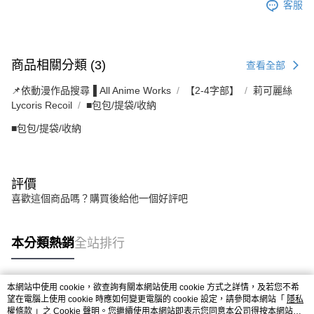
客服
商品相關分類 (3)
查看全部
📌依動漫作品搜尋▐ All Anime Works
【2-4字部】
莉可麗絲
Lycoris Recoil
■包包/提袋/收納
■包包/提袋/收納
評價
喜歡這個商品嗎？購買後給他一個好評吧
本分類熱銷
全站排行
本網站中使用 cookie，欲查詢有關本網站使用 cookie 方式之詳情，及若您不希
熱門標籤
望在電腦上使用 cookie 時應如何變更電腦的 cookie 設定，請參閱本網站「
隱私
權條款
」之 Cookie 聲明。您繼續使用本網站即表示您同意本公司得按本網站使