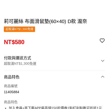
莉可麗絲 布面滑鼠墊(60×40) D款 瀧奈
超取滿NT$1,300免運
NT$580
付款與運送方式
超取滿NT$1,300免運
付款方式
商品特色
信用卡一次付款
商品編號
超商取貨付款
11405884
LINE Pay
商品特色
Apple Pay
加入會員+首下載APP最高領150折價券1點紅利點數可折抵1元