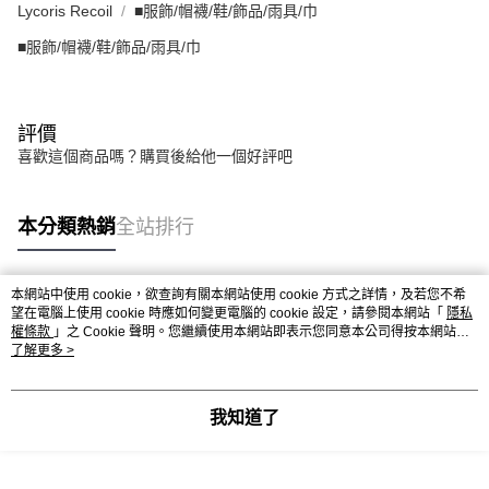
Lycoris Recoil
■服飾/帽襪/鞋/飾品/雨具/巾
■服飾/帽襪/鞋/飾品/雨具/巾
評價
喜歡這個商品嗎？購買後給他一個好評吧
本分類熱銷
全站排行
本網站中使用 cookie，欲查詢有關本網站使用 cookie 方式之詳情，及若您不希
熱門標籤
望在電腦上使用 cookie 時應如何變更電腦的 cookie 設定，請參閱本網站「
隱私
權條款
」之 Cookie 聲明。您繼續使用本網站即表示您同意本公司得按本網站使
用條款之 Cookie 聲明使用 cookie。
了解更多 >
我知道了