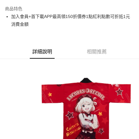
LINE Pay
商品特色
Apple Pay
加入會員+首下載APP最高領150折價券1點紅利點數可折抵1元
消費金額
悠遊付
Google Pay
ATM付款
詳細說明
相關推薦
貨到付款
運送方式
全家取貨付款
每筆NT$65，滿NT$1,300(含以上)免運費
付款後全家取貨
每筆NT$65，滿NT$1,300(含以上)免運費
(不開放使用，請勿選取）
每筆NT$9,999