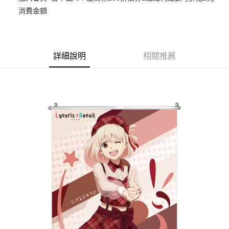
消費金額
Google Pay
ATM付款
貨到付款
詳細說明
相關推薦
運送方式
宅配-木棉花樂園專用
每筆NT$100，滿NT$1,300(含以上)免運費
宅配-離島(澎湖/金門/馬祖)-木棉花樂園專用
每筆NT$220
黑貓宅配-貨到付款
每筆NT$150