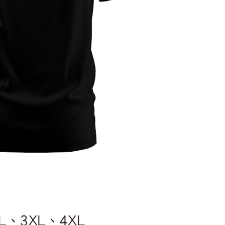
00，滿NT$1,300(含以上)免運費
(澎湖/金門/馬祖)-木棉花樂園專用
20
貨到付款
50