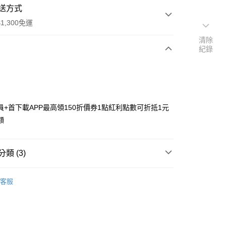
送方式
1,300免運
清除
紀錄
次付款
付款
員+首下載APP最高領150折價券1點紅利點數可折抵1元
額
類 (3)
y
搜尋▐ All Anime Works
【2-4字部】
莉可麗絲
客服
coil
■文具/吊飾/紙製/胸章/壓克力立牌/掛繩
飾/紙製/胸章/壓克力立牌/掛繩
專區⭐