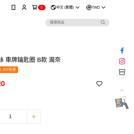
0
中文 (繁體)
TWD
絲 車牌鑰匙圈 B款 瀧奈
1,300免運
20