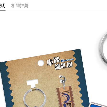
運送方式
說明
相關推薦
全家取貨
每筆NT$6
付款後全
每筆NT$6
(不開放使
每筆NT$9,
7-11取貨
每筆NT$6
付款後7-1
每筆NT$6
宅配-木棉
每筆NT$1
宅配-離島