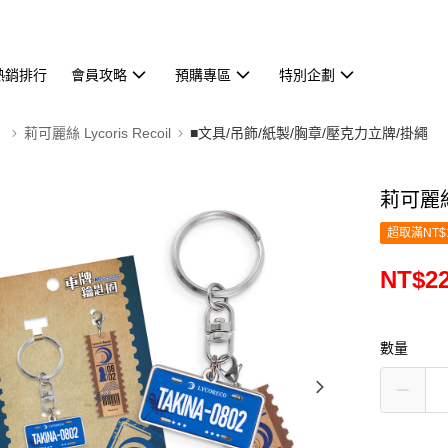
熱銷排行
會員攻略
預購專區
特別企劃
】
莉可麗絲 Lycoris Recoil
■文具/吊飾/紙製/胸章/壓克力立牌/掛繩
莉可麗
超取滿NT$
NT$2
數量