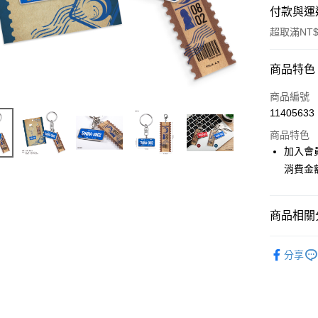
付款與運
超取滿NT$
付款方式
商品特色
信用卡一
商品編號
11405633
超商取貨
商品特色
LINE Pay
加入會
消費金
Apple Pay
悠遊付
商品相關分
Google Pa
📌依動漫作品
ATM付款
分享
Lycoris Re
貨到付款
■文具/吊
⭐現貨商品