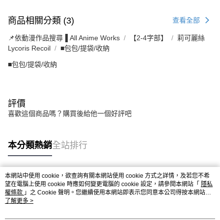
商品相關分類 (3)
查看全部
📌依動漫作品搜尋▐ All Anime Works
【2-4字部】
莉可麗絲
Lycoris Recoil
■包包/提袋/收納
■包包/提袋/收納
評價
喜歡這個商品嗎？購買後給他一個好評吧
本分類熱銷
全站排行
本網站中使用 cookie，欲查詢有關本網站使用 cookie 方式之詳情，及若您不希
熱門標籤
望在電腦上使用 cookie 時應如何變更電腦的 cookie 設定，請參閱本網站「
隱私
權條款
」之 Cookie 聲明。您繼續使用本網站即表示您同意本公司得按本網站使
用條款之 Cookie 聲明使用 cookie。
了解更多 >