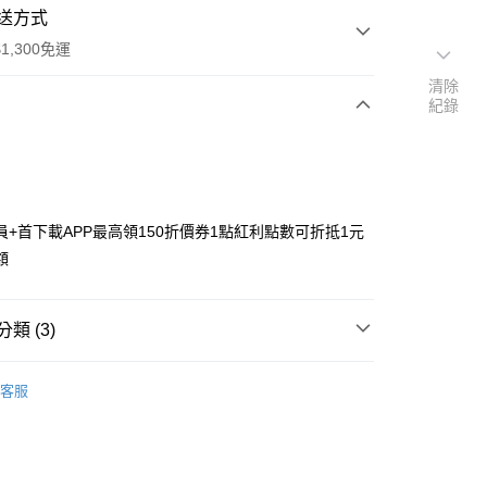
送方式
1,300免運
清除
紀錄
次付款
付款
員+首下載APP最高領150折價券1點紅利點數可折抵1元
額
類 (3)
y
搜尋▐ All Anime Works
【2-4字部】
鬼滅之
客服
具/吊飾/紙製/胸章/壓克力立牌/掛繩
飾/紙製/胸章/壓克力立牌/掛繩
專區⭐