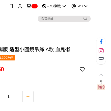
0
中文 (繁體)
TWD
場版 造型小圓鏡吊飾 A款 血鬼術
1,300免運
50