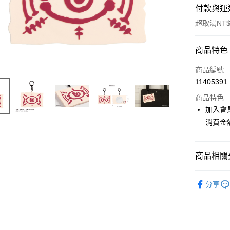
付款與運
超取滿NT$
付款方式
商品特色
信用卡一
商品編號
11405391
超商取貨
商品特色
LINE Pay
加入會
消費金
Apple Pay
悠遊付
商品相關分
Google Pa
📌依動漫作品
ATM付款
分享
刃
■文
貨到付款
■文具/吊
⭐現貨商品