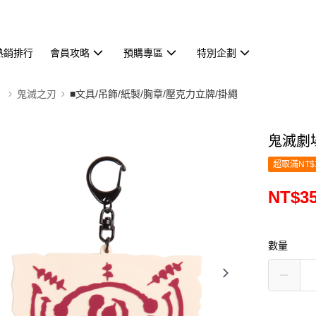
熱銷排行
會員攻略
預購專區
特別企劃
】
鬼滅之刃
■文具/吊飾/紙製/胸章/壓克力立牌/掛繩
鬼滅劇
超取滿NT$
NT$3
數量