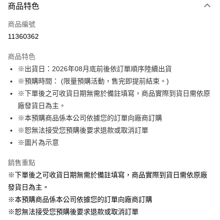
商品特色
信用卡一次付款
商品編號
LINE Pay
11360362
Apple Pay
商品特色
悠遊付
※出貨日：2026年08月底前後依訂單順序陸續出貨
※預購時間： (限量預購活動，售完即提前結束。)
Google Pay
※下單後之可收貨日期無需於備註填寫，商品實際到貨日需依原
ATM付款
廠發貨日為主。
※本預購商品係本公司依據您的訂單向廠商訂購
運送方式
※恕無法接受您預購後要求退款或取消訂單
※圖片為示意
預購訂單-宅配專用(🔺不同預購月份建議分開結帳，避免整筆訂單等
超久)
銷售重點
每筆NT$100，滿NT$1,300(含以上)免運費
※下單後之可收貨日期無需於備註填寫，商品實際到貨日需依原廠
預購訂單-離島宅配專用-(澎湖/金門/馬祖)(🔺不同預購月份建議分開
發貨日為主。
結帳，避免整筆訂單等超久)
※本預購商品係本公司依據您的訂單向廠商訂購
※恕無法接受您預購後要求退款或取消訂單
每筆NT$220