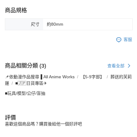
商品規格
尺寸
約80mm
客服
商品相關分類 (3)
查看全部
📌依動漫作品搜尋▐ All Anime Works
【5-9字部】
葬送的芙莉
蓮
■🇯🇵日貨專區✈
■玩具/模型/公仔/盲抽
評價
喜歡這個商品嗎？購買後給他一個好評吧