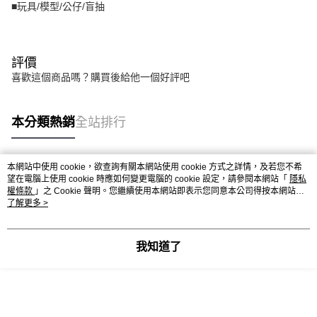
■玩具/模型/公仔/盲抽
評價
喜歡這個商品嗎？購買後給他一個好評吧
本分類熱銷
全站排行
本網站中使用 cookie，欲查詢有關本網站使用 cookie 方式之詳情，及若您不希
熱門標籤
望在電腦上使用 cookie 時應如何變更電腦的 cookie 設定，請參閱本網站「
隱私
權條款
」之 Cookie 聲明。您繼續使用本網站即表示您同意本公司得按本網站使
用條款之 Cookie 聲明使用 cookie。
了解更多 >
我知道了