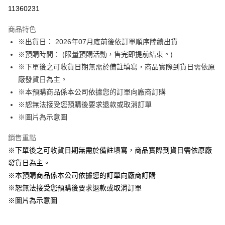
LINE Pay
11360231
Apple Pay
商品特色
悠遊付
※出貨日： 2026年07月底前後依訂單順序陸續出貨
※預購時間： (限量預購活動，售完即提前結束。)
Google Pay
※下單後之可收貨日期無需於備註填寫，商品實際到貨日需依原
ATM付款
廠發貨日為主。
※本預購商品係本公司依據您的訂單向廠商訂購
運送方式
※恕無法接受您預購後要求退款或取消訂單
※圖片為示意圖
預購訂單-宅配專用(🔺不同預購月份建議分開結帳，避免整筆訂單等
超久)
銷售重點
每筆NT$100，滿NT$1,300(含以上)免運費
※下單後之可收貨日期無需於備註填寫，商品實際到貨日需依原廠
預購訂單-離島宅配專用-(澎湖/金門/馬祖)(🔺不同預購月份建議分開
發貨日為主。
結帳，避免整筆訂單等超久)
※本預購商品係本公司依據您的訂單向廠商訂購
※恕無法接受您預購後要求退款或取消訂單
每筆NT$220
※圖片為示意圖