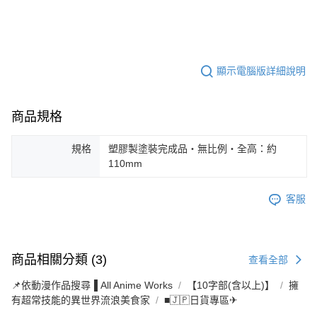
顯示電腦版詳細說明
商品規格
規格
塑膠製塗裝完成品・無比例・全高：約
110mm
客服
商品相關分類 (3)
查看全部
📌依動漫作品搜尋▐ All Anime Works
【10字部(含以上)】
擁
有超常技能的異世界流浪美食家
■🇯🇵日貨專區✈