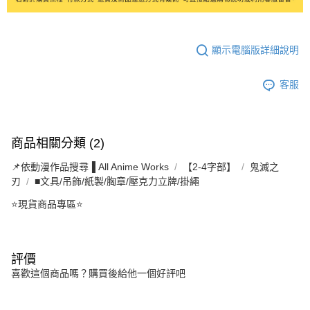
顯示電腦版詳細說明
客服
商品相關分類 (2)
📌依動漫作品搜尋▐ All Anime Works
【2-4字部】
鬼滅之
刃
■文具/吊飾/紙製/胸章/壓克力立牌/掛繩
⭐現貨商品專區⭐
評價
喜歡這個商品嗎？購買後給他一個好評吧