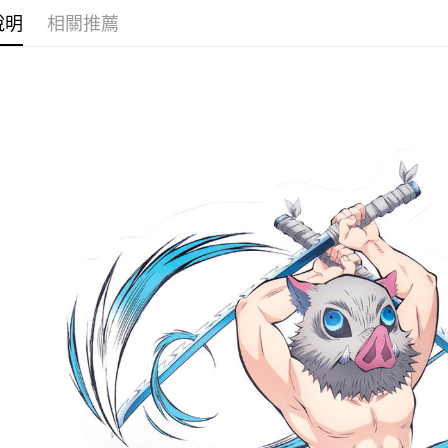
運送方式
說明
相關推薦
全家取貨
每筆NT$6
付款後全
每筆NT$6
(不開放使
每筆NT$9,
7-11取貨
每筆NT$6
付款後7-1
每筆NT$6
宅配-木棉
每筆NT$1
宅配-離島