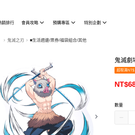
熱銷排行
會員攻略
預購專區
特別企劃
】
鬼滅之刃
■生活週邊/票券/福袋組合/其他
鬼滅劇場
超取滿NT$
NT$6
數量