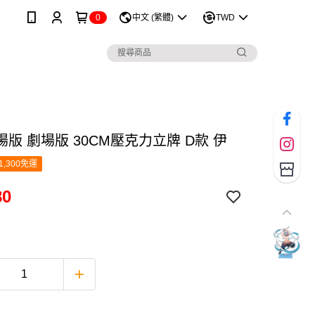
0
中文 (繁體)
TWD
版 劇場版 30CM壓克力立牌 D款 伊
1,300免運
80