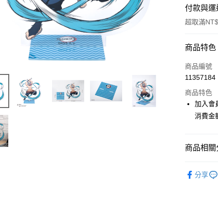
付款與運
超取滿NT$
付款方式
商品特色
信用卡一
商品編號
11357184
超商取貨
商品特色
LINE Pay
加入會
消費金
Apple Pay
悠遊付
商品相關分
Google Pa
📌依動漫作品
ATM付款
分享
刃
■生
貨到付款
⭐現貨商品
🧡線上漫