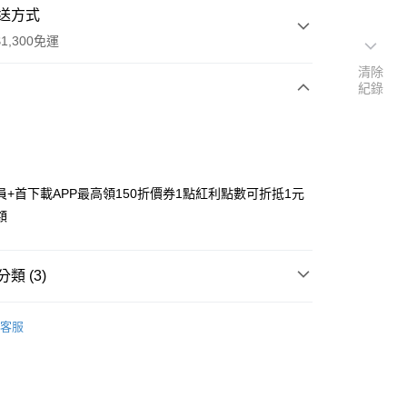
送方式
1,300免運
清除
紀錄
次付款
付款
員+首下載APP最高領150折價券1點紅利點數可折抵1元
額
類 (3)
y
搜尋▐ All Anime Works
【2-4字部】
鬼滅之
客服
活週邊/票券/福袋組合/其他
專區⭐
博🧡限量折扣活動
優惠8折