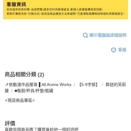
顯示電腦版詳細說明
客服
商品相關分類 (2)
📌依動漫作品搜尋▐ All Anime Works
【5-9字部】
葬送的芙莉
蓮
■餐廚/杯具/杯墊/瓶罐
⭐現貨商品專區⭐
評價
喜歡這個商品嗎？購買後給他一個好評吧