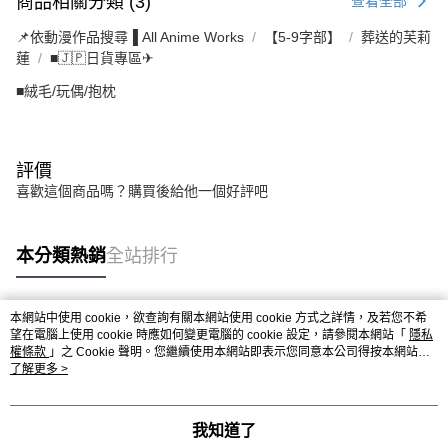
商品相關分類 (3)
查看全部
📌依動漫作品搜尋▐ All Anime Works
【5-9字部】
葬送的芙莉
蓮
■🇯🇵日貨專區✈
■絨毛/玩偶/抱枕
評價
喜歡這個商品嗎？購買後給他一個好評吧
本分類熱銷
全站排行
本網站中使用 cookie，欲查詢有關本網站使用 cookie 方式之詳情，及若您不希
熱門標籤
望在電腦上使用 cookie 時應如何變更電腦的 cookie 設定，請參閱本網站「
隱私
權條款
」之 Cookie 聲明。您繼續使用本網站即表示您同意本公司得按本網站使
用條款之 Cookie 聲明使用 cookie。
了解更多 >
我知道了