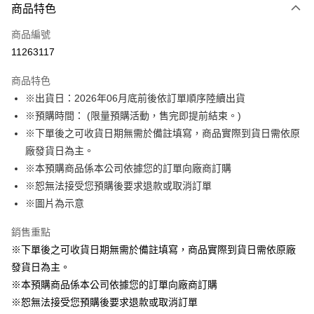
商品特色
信用卡一次付款
商品編號
LINE Pay
11263117
Apple Pay
商品特色
悠遊付
※出貨日：2026年06月底前後依訂單順序陸續出貨
※預購時間： (限量預購活動，售完即提前結束。)
Google Pay
※下單後之可收貨日期無需於備註填寫，商品實際到貨日需依原
ATM付款
廠發貨日為主。
※本預購商品係本公司依據您的訂單向廠商訂購
運送方式
※恕無法接受您預購後要求退款或取消訂單
※圖片為示意
預購訂單-宅配專用(🔺不同預購月份建議分開結帳，避免整筆訂單等
超久)
銷售重點
每筆NT$100，滿NT$1,300(含以上)免運費
※下單後之可收貨日期無需於備註填寫，商品實際到貨日需依原廠
預購訂單-離島宅配專用-(澎湖/金門/馬祖)(🔺不同預購月份建議分開
發貨日為主。
結帳，避免整筆訂單等超久)
※本預購商品係本公司依據您的訂單向廠商訂購
※恕無法接受您預購後要求退款或取消訂單
每筆NT$220