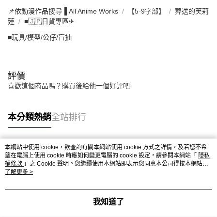
📌依動漫作品搜尋▐ All Anime Works
【5-9字部】
葬送的芙莉
蓮
■🇯🇵日貨專區✈
■玩具/模型/公仔/盲抽
評價
喜歡這個商品嗎？購買後給他一個好評吧
本分類熱銷
全站排行
本網站中使用 cookie，欲查詢有關本網站使用 cookie 方式之詳情，及若您不希
熱門標籤
望在電腦上使用 cookie 時應如何變更電腦的 cookie 設定，請參閱本網站「
隱私
權條款
」之 Cookie 聲明。您繼續使用本網站即表示您同意本公司得按本網站使
用條款之 Cookie 聲明使用 cookie。
了解更多 >
我知道了