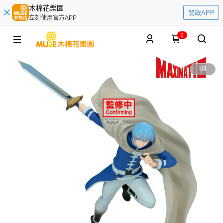
木棉花樂園
開啟APP
立刻使用官方APP
0
1
/
1