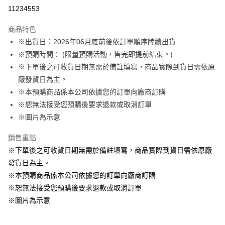
LINE Pay
11234553
Apple Pay
商品特色
悠遊付
※出貨日：2026年06月底前後依訂單順序陸續出貨
※預購時間： (限量預購活動，售完即提前結束。)
Google Pay
※下單後之可收貨日期無需於備註填寫，商品實際到貨日需依原
ATM付款
廠發貨日為主。
※本預購商品係本公司依據您的訂單向廠商訂購
運送方式
※恕無法接受您預購後要求退款或取消訂單
※圖片為示意
預購訂單-宅配專用(🔺不同預購月份建議分開結帳，避免整筆訂單等
超久)
銷售重點
每筆NT$100，滿NT$1,300(含以上)免運費
※下單後之可收貨日期無需於備註填寫，商品實際到貨日需依原廠
預購訂單-離島宅配專用-(澎湖/金門/馬祖)(🔺不同預購月份建議分開
發貨日為主。
結帳，避免整筆訂單等超久)
※本預購商品係本公司依據您的訂單向廠商訂購
※恕無法接受您預購後要求退款或取消訂單
每筆NT$220
※圖片為示意