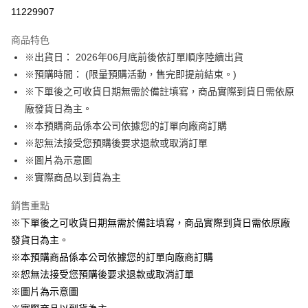
LINE Pay
11229907
Apple Pay
商品特色
悠遊付
※出貨日： 2026年06月底前後依訂單順序陸續出貨
※預購時間： (限量預購活動，售完即提前結束。)
Google Pay
※下單後之可收貨日期無需於備註填寫，商品實際到貨日需依原
ATM付款
廠發貨日為主。
※本預購商品係本公司依據您的訂單向廠商訂購
運送方式
※恕無法接受您預購後要求退款或取消訂單
※圖片為示意圖
預購訂單-宅配專用(🔺不同預購月份建議分開結帳，避免整筆訂單等
※實際商品以到貨為主
超久)
每筆NT$100，滿NT$1,300(含以上)免運費
銷售重點
預購訂單-離島宅配專用-(澎湖/金門/馬祖)(🔺不同預購月份建議分開
※下單後之可收貨日期無需於備註填寫，商品實際到貨日需依原廠
結帳，避免整筆訂單等超久)
發貨日為主。
※本預購商品係本公司依據您的訂單向廠商訂購
每筆NT$220
※恕無法接受您預購後要求退款或取消訂單
※圖片為示意圖