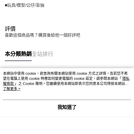
■玩具/模型/公仔/盲抽
評價
喜歡這個商品嗎？購買後給他一個好評吧
本分類熱銷
全站排行
本網站中使用 cookie，欲查詢有關本網站使用 cookie 方式之詳情，及若您不希
熱門標籤
望在電腦上使用 cookie 時應如何變更電腦的 cookie 設定，請參閱本網站「
隱私
權條款
」之 Cookie 聲明。您繼續使用本網站即表示您同意本公司得按本網站使
用條款之 Cookie 聲明使用 cookie。
了解更多 >
我知道了