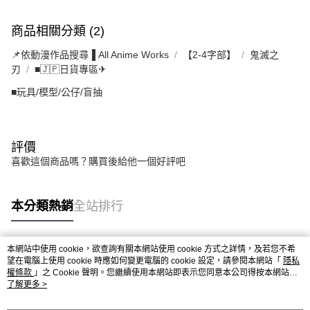
商品相關分類 (2)
📌依動漫作品搜尋▐ All Anime Works
【2-4字部】
鬼滅之
刃
■🇯🇵日貨專區✈
■玩具/模型/公仔/盲抽
評價
喜歡這個商品嗎？購買後給他一個好評吧
本分類熱銷
全站排行
本網站中使用 cookie，欲查詢有關本網站使用 cookie 方式之詳情，及若您不希
熱門標籤
望在電腦上使用 cookie 時應如何變更電腦的 cookie 設定，請參閱本網站「
隱私
權條款
」之 Cookie 聲明。您繼續使用本網站即表示您同意本公司得按本網站使
用條款之 Cookie 聲明使用 cookie。
了解更多 >