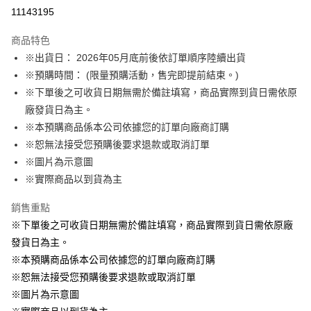
LINE Pay
11143195
Apple Pay
商品特色
悠遊付
※出貨日： 2026年05月底前後依訂單順序陸續出貨
※預購時間： (限量預購活動，售完即提前結束。)
Google Pay
※下單後之可收貨日期無需於備註填寫，商品實際到貨日需依原
ATM付款
廠發貨日為主。
※本預購商品係本公司依據您的訂單向廠商訂購
運送方式
※恕無法接受您預購後要求退款或取消訂單
※圖片為示意圖
預購訂單-宅配專用(🔺不同預購月份建議分開結帳，避免整筆訂單等
※實際商品以到貨為主
超久)
每筆NT$100，滿NT$1,300(含以上)免運費
銷售重點
預購訂單-離島宅配專用-(澎湖/金門/馬祖)(🔺不同預購月份建議分開
※下單後之可收貨日期無需於備註填寫，商品實際到貨日需依原廠
結帳，避免整筆訂單等超久)
發貨日為主。
※本預購商品係本公司依據您的訂單向廠商訂購
每筆NT$220
※恕無法接受您預購後要求退款或取消訂單
※圖片為示意圖