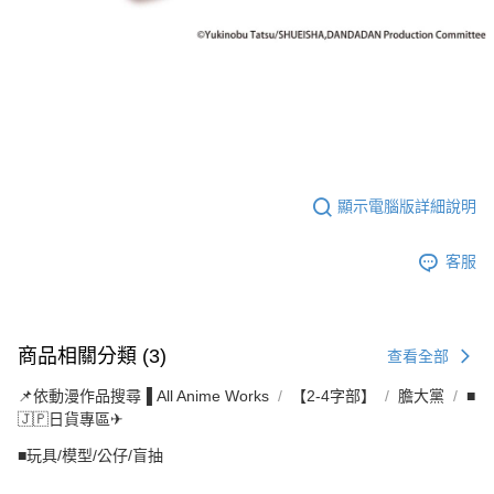
顯示電腦版詳細說明
客服
商品相關分類 (3)
查看全部
📌依動漫作品搜尋▐ All Anime Works
【2-4字部】
膽大黨
■
🇯🇵日貨專區✈
■玩具/模型/公仔/盲抽