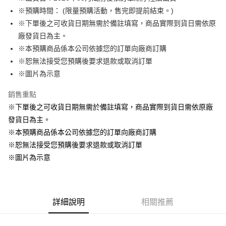
※預購時間： (限量預購活動，售完即提前結束。)
悠遊付
※下單後之可收貨日期無需於備註填寫，商品實際到貨日需依原
Google Pay
廠發貨日為主。
※本預購商品係本公司依據您的訂單向廠商訂購
ATM付款
※恕無法接受您預購後要求退款或取消訂單
貨到付款
※圖片為示意
銷售重點
運送方式
※下單後之可收貨日期無需於備註填寫，商品實際到貨日需依原廠
全家取貨付款
發貨日為主。
每筆NT$65，滿NT$1,300(含以上)免運費
※本預購商品係本公司依據您的訂單向廠商訂購
付款後全家取貨
※恕無法接受您預購後要求退款或取消訂單
每筆NT$65，滿NT$1,300(含以上)免運費
※圖片為示意
(不開放使用，請勿選取）
每筆NT$9,999
詳細說明
相關推薦
7-11取貨付款
每筆NT$65，滿NT$1,300(含以上)免運費