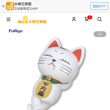
木棉花樂園
開啟APP
立刻使用官方APP
0
1
/
1