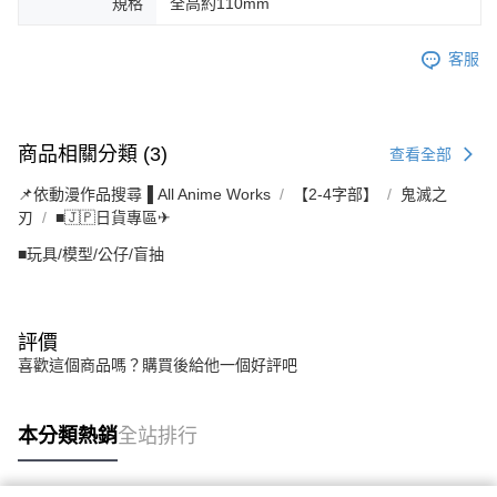
規格
全高約110mm
客服
商品相關分類 (3)
查看全部
📌依動漫作品搜尋▐ All Anime Works
【2-4字部】
鬼滅之
刃
■🇯🇵日貨專區✈
■玩具/模型/公仔/盲抽
評價
喜歡這個商品嗎？購買後給他一個好評吧
本分類熱銷
全站排行