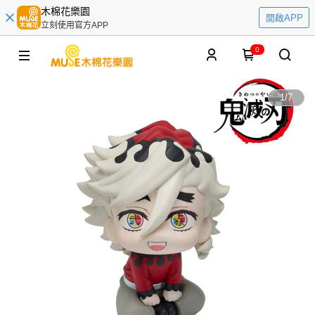
木棉花樂園
開啟APP
立刻使用官方APP
0
1
/
7