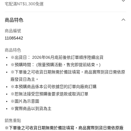
宅配滿NT$1,300免運
付款方式
商品特色
信用卡一次付款
商品編號
LINE Pay
11085442
Apple Pay
商品特色
悠遊付
※出貨日： 2026年06月底前後依訂單順序陸續出貨
※預購時間： (限量預購活動，售完即提前結束。)
Google Pay
※下單後之可收貨日期無需於備註填寫，商品實際到貨日需依原
ATM付款
廠發貨日為主。
※本預購商品係本公司依據您的訂單向廠商訂購
運送方式
※恕無法接受您預購後要求退款或取消訂單
※圖片為示意圖
預購訂單-宅配專用(🔺不同預購月份建議分開結帳，避免整筆訂單等
※實際商品以到貨為主
超久)
每筆NT$100，滿NT$1,300(含以上)免運費
銷售重點
預購訂單-離島宅配專用-(澎湖/金門/馬祖)(🔺不同預購月份建議分開
※下單後之可收貨日期無需於備註填寫，商品實際到貨日需依原廠