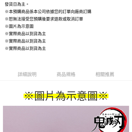
結帳，避免整筆訂單等超久)
發貨日為主。
※本預購商品係本公司依據您的訂單向廠商訂購
每筆NT$220
※恕無法接受您預購後要求退款或取消訂單
※圖片為示意圖
※實際商品以到貨為主
※實際商品以到貨為主
※實際商品以到貨為主
詳細說明
商品規格
相關推薦
※圖片為示意圖
※