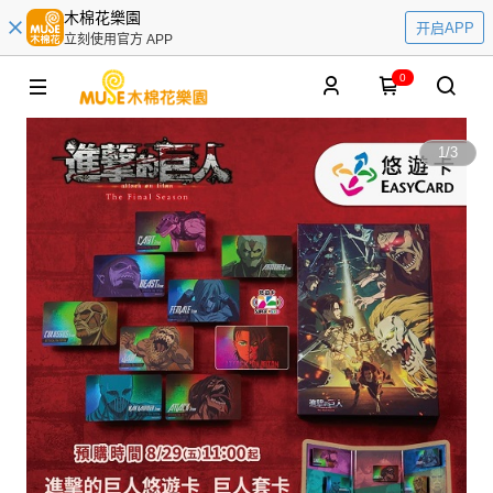
木棉花樂園
开启APP
立刻使用官方 APP
0
1
/
3