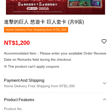
進擊的巨人 悠遊卡 巨人套卡 (共9張)
Home Delivery Free Shipping from NT$1,300
NT$1,200
Accommodated Item：Please enter your available Order Receive
Date on Remarks field during the checkout.
※ The product can't apply coupons
Payment And Shipping
Home Delivery Free Shipping from NT$1,300
Payment Method
Product Features
Credit Card (Full Payment)
Product No.
LINE Pay