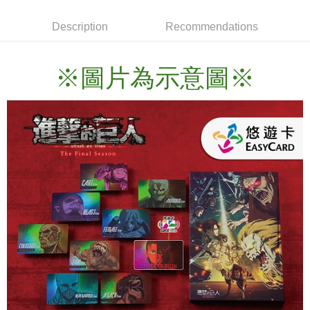
Description
Recommendations
※圖片為示意圖※