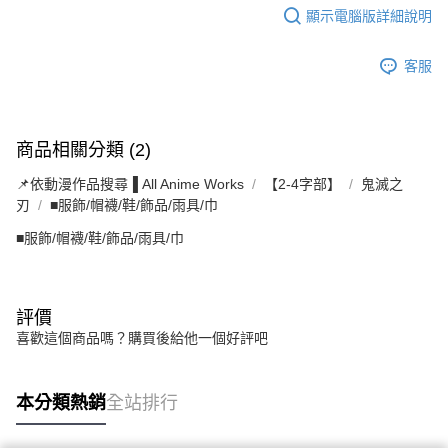
顯示電腦版詳細說明
客服
商品相關分類 (2)
📌依動漫作品搜尋▐ All Anime Works
【2-4字部】
鬼滅之
刃
■服飾/帽襪/鞋/飾品/雨具/巾
■服飾/帽襪/鞋/飾品/雨具/巾
評價
喜歡這個商品嗎？購買後給他一個好評吧
本分類熱銷
全站排行