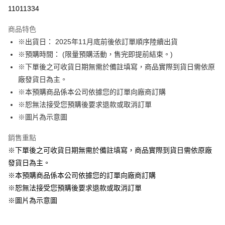
LINE Pay
11011334
Apple Pay
商品特色
悠遊付
※出貨日： 2025年11月底前後依訂單順序陸續出貨
※預購時間： (限量預購活動，售完即提前結束。)
Google Pay
※下單後之可收貨日期無需於備註填寫，商品實際到貨日需依原
ATM付款
廠發貨日為主。
※本預購商品係本公司依據您的訂單向廠商訂購
運送方式
※恕無法接受您預購後要求退款或取消訂單
※圖片為示意圖
預購訂單-宅配專用(🔺不同預購月份建議分開結帳，避免整筆訂單等
超久)
銷售重點
每筆NT$100，滿NT$1,300(含以上)免運費
※下單後之可收貨日期無需於備註填寫，商品實際到貨日需依原廠
預購訂單-離島宅配專用-(澎湖/金門/馬祖)(🔺不同預購月份建議分開
發貨日為主。
結帳，避免整筆訂單等超久)
※本預購商品係本公司依據您的訂單向廠商訂購
※恕無法接受您預購後要求退款或取消訂單
每筆NT$220
※圖片為示意圖
付款後門市自取
免運費