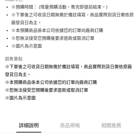
Apple Pay
※預購時間： (限量預購活動，售完即提前結束。)
※下單後之可收貨日期無需於備註填寫，商品實際到貨日需依原
悠遊付
廠發貨日為主。
Google Pay
※本預購商品係本公司依據您的訂單向廠商訂購
※恕無法接受您預購後要求退款或取消訂單
ATM付款
※圖片為示意圖
貨到付款
銷售重點
※下單後之可收貨日期無需於備註填寫，商品實際到貨日需依原廠
運送方式
發貨日為主。
全家取貨付款
※本預購商品係本公司依據您的訂單向廠商訂購
每筆NT$65，滿NT$1,300(含以上)免運費
※恕無法接受您預購後要求退款或取消訂單
付款後全家取貨
※圖片為示意圖
每筆NT$65，滿NT$1,300(含以上)免運費
(不開放使用，請勿選取）
詳細說明
商品規格
相關推薦
每筆NT$9,999
7-11取貨付款