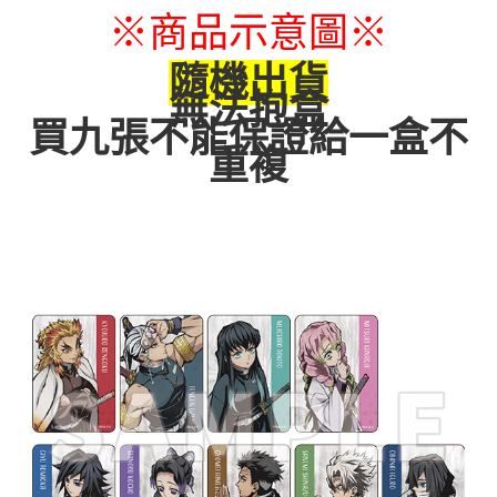
※商品示意圖
※
每筆NT$65，滿NT$1,300(含以上)免運費
付款後7-11取貨
隨機出貨
每筆NT$65，滿NT$1,300(含以上)免運費
無法抱盒
買九張不能保證給一盒不
宅配-木棉花樂園專用
重複
每筆NT$100，滿NT$1,300(含以上)免運費
宅配-離島(澎湖/金門/馬祖)-木棉花樂園專用
每筆NT$220
黑貓宅配-貨到付款
每筆NT$150