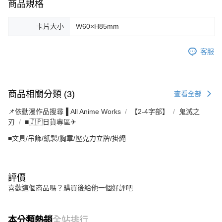
商品規格
卡片大小
W60×H85mm
客服
商品相關分類 (3)
查看全部
📌依動漫作品搜尋▐ All Anime Works
【2-4字部】
鬼滅之
刃
■🇯🇵日貨專區✈
■文具/吊飾/紙製/胸章/壓克力立牌/掛繩
評價
喜歡這個商品嗎？購買後給他一個好評吧
本分類熱銷
全站排行