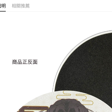
運送方式
說明
相關推薦
全家取貨
每筆NT$6
付款後全
每筆NT$6
(不開放使
每筆NT$9,
7-11取貨
每筆NT$6
付款後7-1
每筆NT$6
宅配-木棉
每筆NT$1
宅配-離島