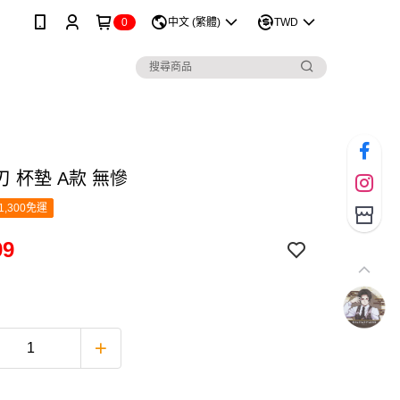
0
中文 (繁體)
TWD
 杯墊 A款 無慘
1,300免運
99