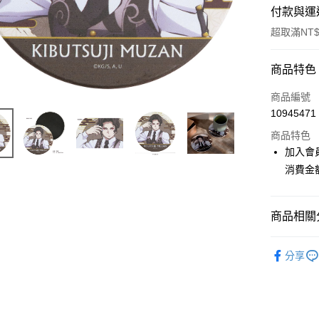
付款與運
超取滿NT$
付款方式
商品特色
信用卡一
商品編號
10945471
超商取貨
商品特色
LINE Pay
加入會
消費金
Apple Pay
悠遊付
商品相關分
Google Pa
📌依動漫作品
ATM付款
分享
刃
■餐廚
貨到付款
🏆 BON
⭐現貨商品