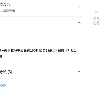
送方式
1,300免運
清除
紀錄
次付款
付款
員+首下載APP最高領150折價券1點紅利點數可折抵1元
額
類 (3)
y
搜尋▐ All Anime Works
【2-4字部】
鬼滅之
客服
/杯具/杯墊/瓶罐
US▐ 適用折價券專區
專區⭐