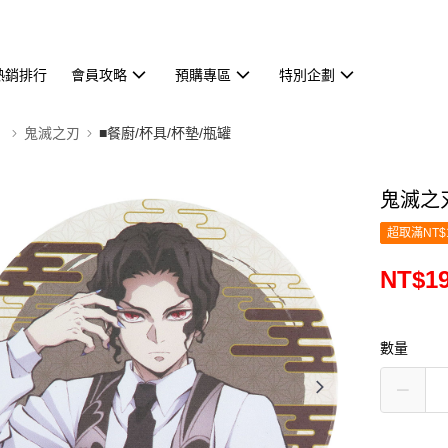
熱銷排行
會員攻略
預購專區
特別企劃
】
鬼滅之刃
■餐廚/杯具/杯墊/瓶罐
鬼滅之刃
超取滿NT$
NT$1
數量