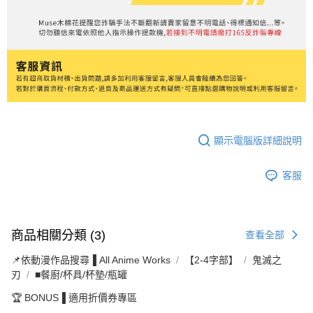
顯示電腦版詳細說明
客服
商品相關分類 (3)
查看全部
📌依動漫作品搜尋▐ All Anime Works
【2-4字部】
鬼滅之
刃
■餐廚/杯具/杯墊/瓶罐
🏆 BONUS▐ 適用折價券專區