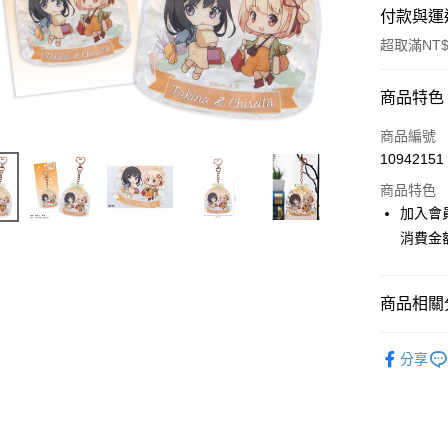
付款與運
超取滿NT$
付款方式
商品特色
信用卡一
商品編號
10942151
超商取貨
商品特色
LINE Pay
加入會
消費金
Apple Pay
悠遊付
商品相關分
Google Pa
📌依動漫作品
ATM付款
分享
Lycoris Re
貨到付款
🏆 BON
⭐現貨商品