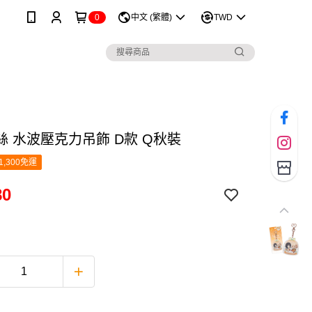
0
中文 (繁體)
TWD
絲 水波壓克力吊飾 D款 Q秋裝
1,300免運
80