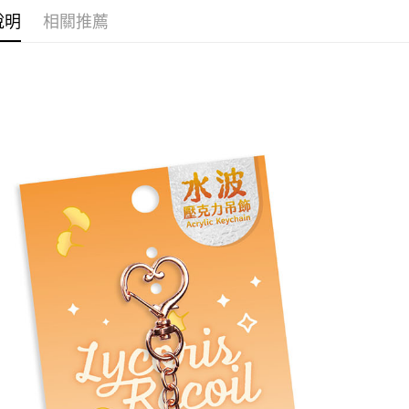
運送方式
說明
相關推薦
全家取貨
每筆NT$6
付款後全
每筆NT$6
(不開放使
每筆NT$9,
7-11取貨
每筆NT$6
付款後7-1
每筆NT$6
宅配-木棉
每筆NT$1
宅配-離島