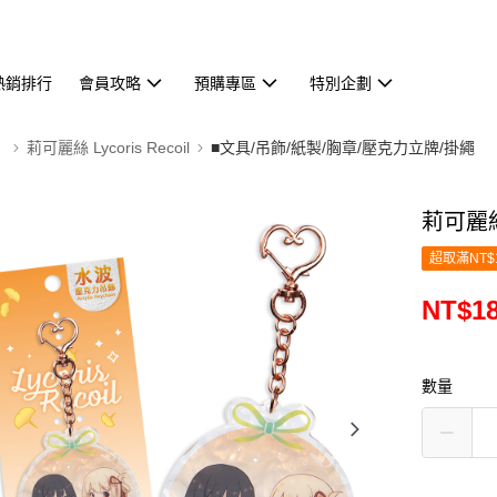
熱銷排行
會員攻略
預購專區
特別企劃
】
莉可麗絲 Lycoris Recoil
■文具/吊飾/紙製/胸章/壓克力立牌/掛繩
莉可麗
超取滿NT$
NT$1
數量