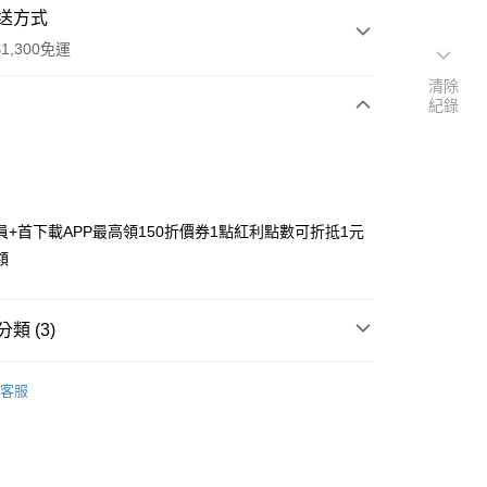
送方式
1,300免運
清除
紀錄
次付款
付款
員+首下載APP最高領150折價券1點紅利點數可折抵1元
額
類 (3)
y
搜尋▐ All Anime Works
【2-4字部】
莉可麗絲
客服
coil
■文具/吊飾/紙製/胸章/壓克力立牌/掛繩
US▐ 適用折價券專區
專區⭐