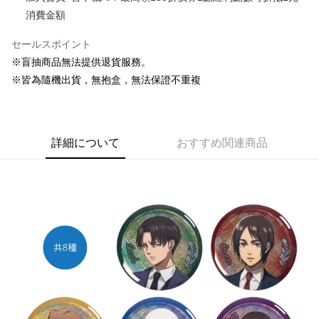
消費金額
Easy Wallet
セールスポイント
Google Pay
※盲抽商品無法提供退貨服務。
ATM払い
※皆為隨機出貨，無抱盒，無法保證不重複
代金引換
配送方法
詳細について
おすすめ関連商品
全家取貨付款
配送毎にNT$65、NT$1,300以上で送料無料
付款後全家取貨
配送毎にNT$65、NT$1,300以上で送料無料
(不開放使用，請勿選取）
配送毎にNT$9,999
7-11取貨付款
配送毎にNT$65、NT$1,300以上で送料無料