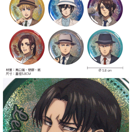
付款後7-11取貨
配送毎にNT$65、NT$1,300以上で送料無料
宅配-木棉花樂園專用
配送毎にNT$100、NT$1,300以上で送料無料
宅配-離島(澎湖/金門/馬祖)-木棉花樂園專用
配送毎にNT$220
黑貓宅配-貨到付款
配送毎にNT$150