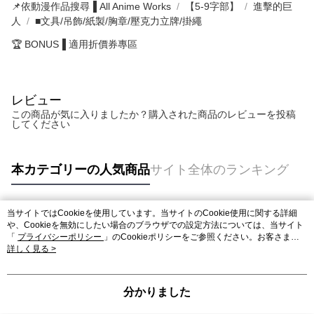
📌依動漫作品搜尋▐ All Anime Works
【5-9字部】
進擊的巨
人
■文具/吊飾/紙製/胸章/壓克力立牌/掛繩
🏆 BONUS▐ 適用折價券專區
レビュー
この商品が気に入りましたか？購入された商品のレビューを投稿
してください
本カテゴリーの人気商品
サイト全体のランキング
当サイトではCookieを使用しています。当サイトのCookie使用に関する詳細
人気タグ
や、Cookieを無効にしたい場合のブラウザでの設定方法については、当サイト
「
プライバシーポリシー
」のCookieポリシーをご参照ください。お客さま
が、当サイトを引き続き使用される場合、当社がサイト利用規約のCookieポリ
詳しく見る >
シーに基づいてCookieを使用することに同意したものとみなします。
分かりました