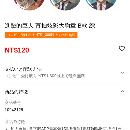
進擊的巨人 盲抽炫彩大胸章 B款 綜
コンビニ受け取り NT$1,300以上で送料無料
NT$120
支払いと配送方法
コンビニ受け取り NT$1,300以上で送料無料
お支払い方法
商品の特徴
クレジットカード1回払い
商品番号
コンビニ店頭代金引換
10942129
LINE Pay
商品の特徴
Apple Pay
加入會員+首下載APP最高領150折價券1點紅利點數可折抵1元