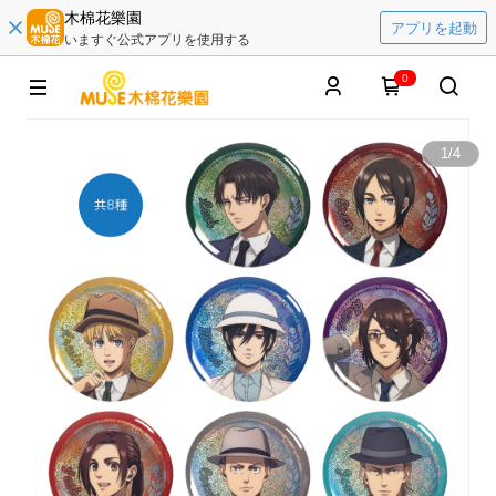
木棉花樂園
アプリを起動
いますぐ公式アプリを使用する
0
1
/
4