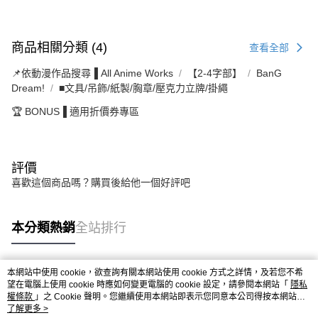
商品相關分類 (4)
查看全部
📌依動漫作品搜尋▐ All Anime Works
【2-4字部】
BanG
Dream!
■文具/吊飾/紙製/胸章/壓克力立牌/掛繩
🏆 BONUS▐ 適用折價券專區
評價
喜歡這個商品嗎？購買後給他一個好評吧
本分類熱銷
全站排行
本網站中使用 cookie，欲查詢有關本網站使用 cookie 方式之詳情，及若您不希
熱門標籤
望在電腦上使用 cookie 時應如何變更電腦的 cookie 設定，請參閱本網站「
隱私
權條款
」之 Cookie 聲明。您繼續使用本網站即表示您同意本公司得按本網站使
用條款之 Cookie 聲明使用 cookie。
了解更多 >