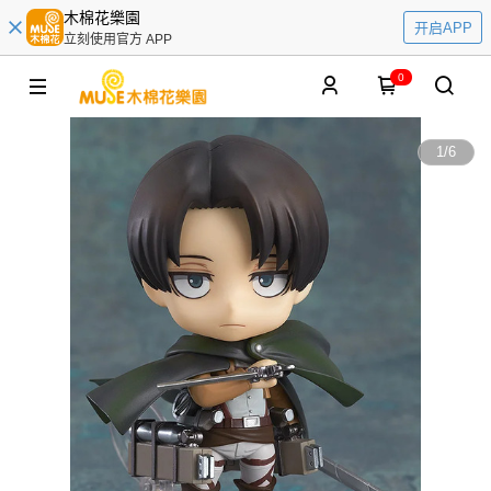
木棉花樂園
开启APP
立刻使用官方 APP
0
1
/
6