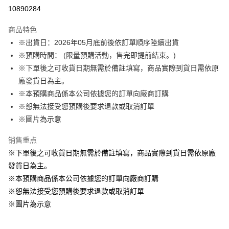
LINE Pay
10890284
Apple Pay
商品特色
悠遊付
※出貨日：2026年05月底前後依訂單順序陸續出貨
※預購時間： (限量預購活動，售完即提前結束。)
Google Pay
※下單後之可收貨日期無需於備註填寫，商品實際到貨日需依原
ATM付款
廠發貨日為主。
※本預購商品係本公司依據您的訂單向廠商訂購
运送方式
※恕無法接受您預購後要求退款或取消訂單
※圖片為示意
預購訂單-宅配專用(🔺不同預購月份建議分開結帳，避免整筆訂單等
超久)
销售重点
每笔NT$100，满NT$1,300(含以上)免运费
※下單後之可收貨日期無需於備註填寫，商品實際到貨日需依原廠
預購訂單-離島宅配專用-(澎湖/金門/馬祖)(🔺不同預購月份建議分開
發貨日為主。
結帳，避免整筆訂單等超久)
※本預購商品係本公司依據您的訂單向廠商訂購
※恕無法接受您預購後要求退款或取消訂單
每笔NT$220
※圖片為示意