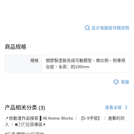
显示电脑版详细说明
商品规格
規格
塑膠製塗裝完成可動模型・無比例・附專用
台座・全高：約100mm
客服
产品相关分类 (3)
查看全部
📌依動漫作品搜尋▐ All Anime Works
【5-9字部】
進擊的巨
人
■🇯🇵日貨專區✈