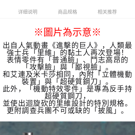
详细说明
商品规格
相关推荐
※
圖片為示意
※
出自人氣動畫《進擊的巨人》，人類最
強士兵「里維」的黏土人再次登場！
表情零件有「普通臉」、鬥志高昂的
「攻擊臉」與「鄙視臉」。
和艾連及米卡莎相同，內附「立體機動
裝置」與「超硬質鋼刀」。
此外，「機動特效零件」是專為反手持
超硬質鋼刀，
並使出迴旋砍的里維設計的特別規格。
更附調查兵團不可或缺的「披風」。