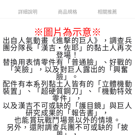
詳細說明
商品規格
相關推薦
※
圖片為示意
※
出自人氣動畫《進擊的巨人》，調查兵
團分隊長「漢吉‧佐耶」的黏土人再次
登場！
替換用表情零件有「普通臉」、好戰的
「笑臉」，以及對巨人露出的「興奮
臉」。
配件有本系列黏土人皆有的「立體機動
裝置」、「超硬質鋼刀」、「機動特效
零件」，
以及漢吉不可或缺的「護目鏡」與巨人
研究成果的「報告書」，
也能賞玩戰鬥場景以外的情境。
另外，還附調查兵團不可或缺的「披
風」
，