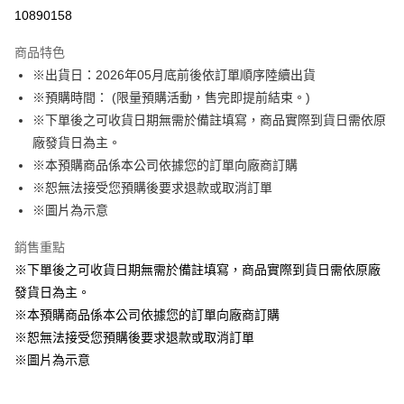
LINE Pay
10890158
Apple Pay
商品特色
悠遊付
※出貨日：2026年05月底前後依訂單順序陸續出貨
※預購時間： (限量預購活動，售完即提前結束。)
Google Pay
※下單後之可收貨日期無需於備註填寫，商品實際到貨日需依原
ATM付款
廠發貨日為主。
※本預購商品係本公司依據您的訂單向廠商訂購
運送方式
※恕無法接受您預購後要求退款或取消訂單
※圖片為示意
預購訂單-宅配專用(🔺不同預購月份建議分開結帳，避免整筆訂單等
超久)
銷售重點
每筆NT$100，滿NT$1,300(含以上)免運費
※下單後之可收貨日期無需於備註填寫，商品實際到貨日需依原廠
預購訂單-離島宅配專用-(澎湖/金門/馬祖)(🔺不同預購月份建議分開
發貨日為主。
結帳，避免整筆訂單等超久)
※本預購商品係本公司依據您的訂單向廠商訂購
※恕無法接受您預購後要求退款或取消訂單
每筆NT$220
※圖片為示意