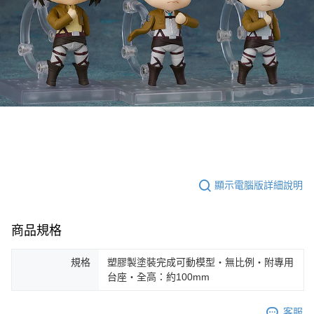
顯示電腦版詳細說明
商品規格
規格
塑膠製塗裝完成可動模型・無比例・附專用
台座・全高：約100mm
客服