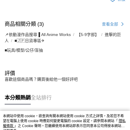
商品相關分類 (3)
查看全部
📌依動漫作品搜尋▐ All Anime Works
【5-9字部】
進擊的巨
人
■🇯🇵日貨專區✈
■玩具/模型/公仔/盲抽
評價
喜歡這個商品嗎？購買後給他一個好評吧
本分類熱銷
全站排行
本網站中使用 cookie，欲查詢有關本網站使用 cookie 方式之詳情，及若您不希
熱門標籤
望在電腦上使用 cookie 時應如何變更電腦的 cookie 設定，請參閱本網站「
隱私
權條款
」之 Cookie 聲明。您繼續使用本網站即表示您同意本公司得按本網站使