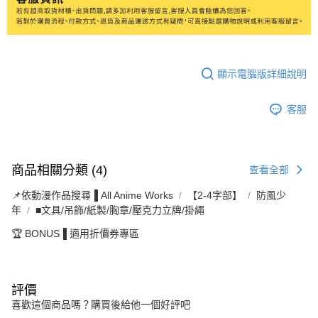
顯示電腦版詳細說明
客服
商品相關分類 (4)
查看全部
📌依動漫作品搜尋▐ All Anime Works
【2-4字部】
防風少
年
■文具/吊飾/紙製/胸章/壓克力立牌/掛繩
🏆 BONUS▐ 適用折價券專區
評價
喜歡這個商品嗎？購買後給他一個好評吧