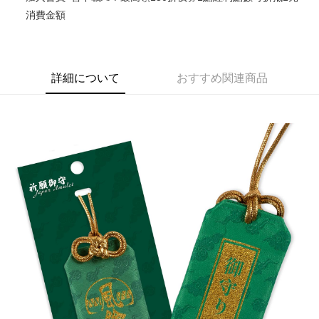
消費金額
Easy Wallet
Google Pay
ATM払い
詳細について
おすすめ関連商品
代金引換
配送方法
全家取貨付款
配送毎にNT$65、NT$1,300以上で送料無料
付款後全家取貨
配送毎にNT$65、NT$1,300以上で送料無料
(不開放使用，請勿選取）
配送毎にNT$9,999
7-11取貨付款
配送毎にNT$65、NT$1,300以上で送料無料