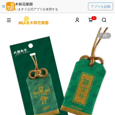
木棉花樂園
アプリを起動
いますぐ公式アプリを使用する
0
1
/
5