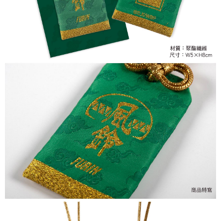
付款後7-11取貨
配送毎にNT$65、NT$1,300以上で送料無料
宅配-木棉花樂園專用
配送毎にNT$100、NT$1,300以上で送料無料
宅配-離島(澎湖/金門/馬祖)-木棉花樂園專用
配送毎にNT$220
黑貓宅配-貨到付款
配送毎にNT$150