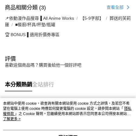
商品相關分類 (3)
查看全部
📌依動漫作品搜尋▐ All Anime Works
【5-9字部】
葬送的芙莉
蓮
■餐廚/杯具/杯墊/瓶罐
🏆 BONUS▐ 適用折價券專區
評價
喜歡這個商品嗎？購買後給他一個好評吧
本分類熱銷
全站排行
本網站中使用 cookie，欲查詢有關本網站使用 cookie 方式之詳情，及若您不希
熱門標籤
望在電腦上使用 cookie 時應如何變更電腦的 cookie 設定，請參閱本網站「
隱私
權條款
」之 Cookie 聲明。您繼續使用本網站即表示您同意本公司得按本網站使
用條款之 Cookie 聲明使用 cookie。
了解更多 >