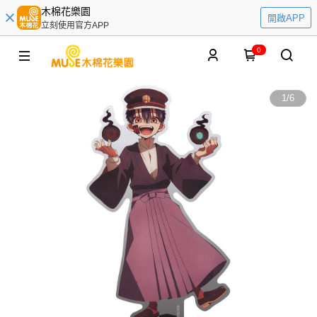
木棉花樂園
開啟APP
立刻使用官方APP
0
1
/
6