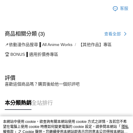
客服
商品相關分類 (3)
查看全部
📌依動漫作品搜尋▐ All Anime Works
【其他作品】專區
🏆 BONUS▐ 適用折價券專區
評價
喜歡這個商品嗎？購買後給他一個好評吧
本分類熱銷
全站排行
本網站中使用 cookie，欲查詢有關本網站使用 cookie 方式之詳情，及若您不希
熱門標籤
望在電腦上使用 cookie 時應如何變更電腦的 cookie 設定，請參閱本網站「
隱私
權條款
」之 Cookie 聲明。您繼續使用本網站即表示您同意本公司得按本網站使