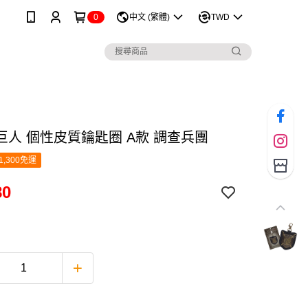
0
中文 (繁體)
TWD
巨人 個性皮質鑰匙圈 A款 調查兵團
1,300免運
80