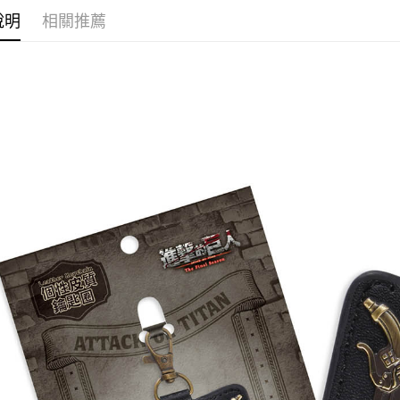
運送方式
說明
相關推薦
全家取貨
每筆NT$6
付款後全
每筆NT$6
(不開放使
每筆NT$9,
7-11取貨
每筆NT$6
付款後7-1
每筆NT$6
宅配-木棉
每筆NT$1
宅配-離島