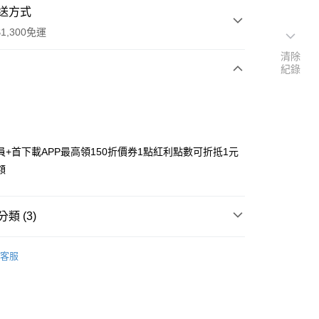
送方式
1,300免運
清除
紀錄
次付款
付款
員+首下載APP最高領150折價券1點紅利點數可折抵1元
額
類 (3)
y
搜尋▐ All Anime Works
【5-9字部】
進擊的巨
客服
具/吊飾/紙製/胸章/壓克力立牌/掛繩
US▐ 適用折價券專區
專區⭐