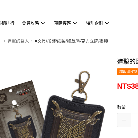
熱銷排行
會員攻略
預購專區
特別企劃
】
進擊的巨人
■文具/吊飾/紙製/胸章/壓克力立牌/掛繩
進擊的
超取滿NT$
NT$3
數量