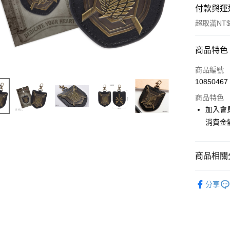
付款與運
超取滿NT$
付款方式
商品特色
信用卡一
商品編號
10850467
超商取貨
商品特色
LINE Pay
加入會
消費金
Apple Pay
悠遊付
商品相關分
Google Pa
📌依動漫作品
ATM付款
分享
人
■文
貨到付款
🏆 BON
⭐現貨商品