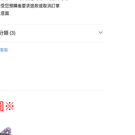
接受您預購後要求退款或取消訂單
示意圖
付款
5，滿NT$1,300(含以上)免運費
類 (3)
家取貨
5，滿NT$1,300(含以上)免運費
搜尋▐ All Anime Works
【2-4字部】
鬼滅之
客服
🇵日貨專區✈
用，請勿選取）
999
/公仔/盲抽
專區(現貨+預購)✈
付款
5，滿NT$1,300(含以上)免運費
1取貨
5，滿NT$1,300(含以上)免運費
圖
※
花樂園專用
00，滿NT$1,300(含以上)免運費
(澎湖/金門/馬祖)-木棉花樂園專用