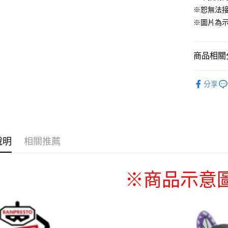
運送方式
※恕無法
※圖片為
全家取貨
每筆NT$6
商品相關分
付款後全
每筆NT$6
📌依動漫作品
分享
刃
■🇯
(不開放使
每筆NT$9,
■玩具/模型
🇯🇵日貨
7-11取貨
每筆NT$6
說明
相關推薦
付款後7-1
每筆NT$6
※商品示意
宅配-木棉
每筆NT$1
宅配-離島