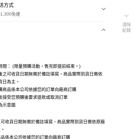
送方式
1,300免運
清除
紀錄
次付款
付款
時間： (限量預購活動，售完即提前結束。)
後之可收貨日期無需於備註填寫，商品實際到貨日需依
貨日為主。
購商品係本公司依據您的訂單向廠商訂購
法接受您預購後要求退款或取消訂單
y
為示意圖
之可收貨日期無需於備註填寫，商品實際到貨日需依原廠
主。
商品係本公司依據您的訂單向廠商訂購