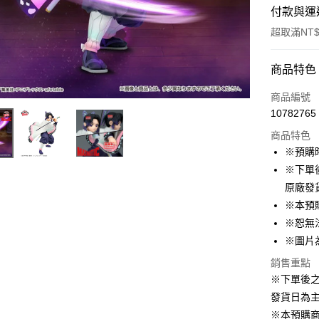
付款與運
超取滿NT$
付款方式
商品特色
信用卡一
商品編號
10782765
超商取貨
商品特色
LINE Pay
※預購
※下單
Apple Pay
原廠發
悠遊付
※本預
※恕無
Google Pa
※圖片
ATM付款
銷售重點
貨到付款
※下單後
發貨日為
※本預購