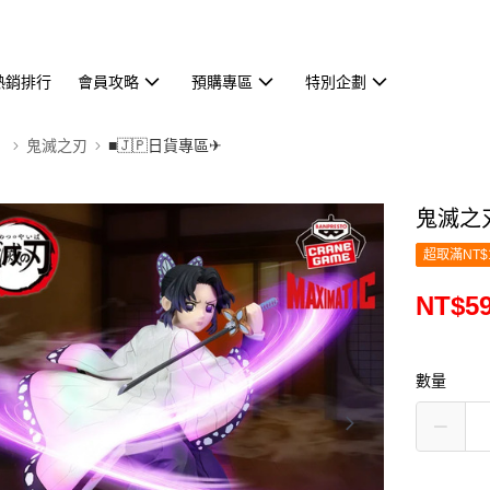
熱銷排行
會員攻略
預購專區
特別企劃
】
鬼滅之刃
■🇯🇵日貨專區✈
鬼滅之刃
超取滿NT$
NT$5
數量