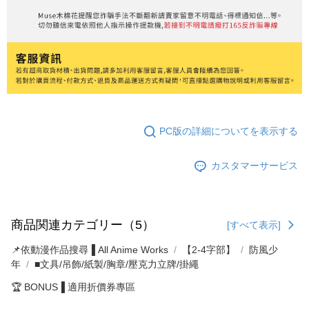
PC版の詳細についてを表示する
カスタマーサービス
商品関連カテゴリー（5）
[すべて表示]
📌依動漫作品搜尋▐ All Anime Works
【2-4字部】
防風少
年
■文具/吊飾/紙製/胸章/壓克力立牌/掛繩
🏆 BONUS▐ 適用折價券專區