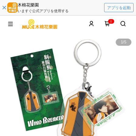
木棉花樂園
アプリを起動
いますぐ公式アプリを使用する
0
1
/
5