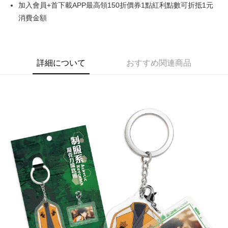
Apple Pay
加入會員+首下載APP最高領150折價券1點紅利點數可折抵1元
消費金額
Easy Wallet
Google Pay
ATM払い
詳細について
おすすめ関連商品
代金引換
配送方法
全家取貨付款
配送毎にNT$65、NT$1,300以上で送料無料
付款後全家取貨
配送毎にNT$65、NT$1,300以上で送料無料
(不開放使用，請勿選取）
配送毎にNT$9,999
7-11取貨付款