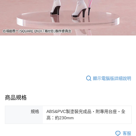
顯示電腦版詳細說明
商品規格
規格
ABS&PVC製塗裝完成品・附專用台座・全
高：約230mm
客服