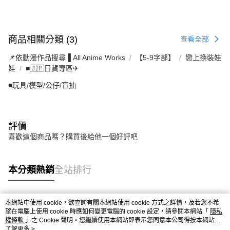
商品相關分類 (3)
查看全部
📌依動漫作品搜尋▐ All Anime Works
【5-9字部】
戀上換裝娃
娃
■🇯🇵日貨專區✈
■玩具/模型/公仔/盲抽
評價
喜歡這個商品嗎？購買後給他一個好評吧
本分類熱銷
全站排行
本網站中使用 cookie，欲查詢有關本網站使用 cookie 方式之詳情，及若您不希
熱門標籤
望在電腦上使用 cookie 時應如何變更電腦的 cookie 設定，請參閱本網站「
隱私
權條款
」之 Cookie 聲明。您繼續使用本網站即表示您同意本公司得按本網站使
用條款之 Cookie 聲明使用 cookie。
了解更多 >