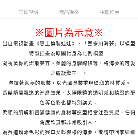
詳細說明
商品規格
相關推薦
※圖片為示意
※
出自電視動畫《戀上換裝娃娃》，「喜多川海夢」以模型
特製插畫為原圖化身為比例模型！
凝視著你的燦爛笑容、美麗的身體線條等，將海夢的可愛
之處凝聚在一。
包覆著海夢的服裝，以光澤塗裝重現琺瑯的材質感。
長髮隨風飄逸的漸層效果、太陽眼鏡的透明感和精緻的配
色等色彩也都特別講究。
柔順的肌膚和豐滿健康的身材等造型相當注重質感，任何
角度欣賞都非常吸引人。
為賽道增添色彩的賽車女郎模樣的海夢，敬請帶回家細細