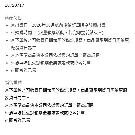
LINE Pay
10723717
Apple Pay
商品特色
悠遊付
※出貨日：2026年06月底前後依訂單順序陸續出貨
※預購時間： (限量預購活動，售完即提前結束。)
Google Pay
※下單後之可收貨日期無需於備註填寫，商品實際到貨日需依原
ATM付款
廠發貨日為主。
※本預購商品係本公司依據您的訂單向廠商訂購
運送方式
※恕無法接受您預購後要求退款或取消訂單
※圖片為示意
預購訂單-宅配專用(🔺不同預購月份建議分開結帳，避免整筆訂單等
超久)
銷售重點
每筆NT$100，滿NT$1,300(含以上)免運費
※下單後之可收貨日期無需於備註填寫，商品實際到貨日需依原廠
預購訂單-離島宅配專用-(澎湖/金門/馬祖)(🔺不同預購月份建議分開
發貨日為主。
結帳，避免整筆訂單等超久)
※本預購商品係本公司依據您的訂單向廠商訂購
※恕無法接受您預購後要求退款或取消訂單
每筆NT$220
※圖片為示意