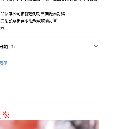
主。
商品係本公司依據您的訂單向廠商訂購
接受您預購後要求退款或取消訂單
付款
示意
5，滿NT$1,300(含以上)免運費
家取貨
類 (3)
5，滿NT$1,300(含以上)免運費
搜尋▐ All Anime Works
【2-4字部】
莉可麗絲
用，請勿選取）
客服
coil
■🇯🇵日貨專區✈
999
/公仔/盲抽
付款
專區(現貨+預購)✈
5，滿NT$1,300(含以上)免運費
1取貨
5，滿NT$1,300(含以上)免運費
意
※
花樂園專用
00，滿NT$1,300(含以上)免運費