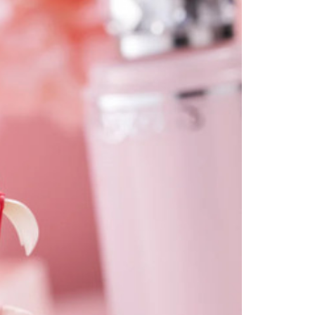
(澎湖/金門/馬祖)-木棉花樂園專用
20
貨到付款
50