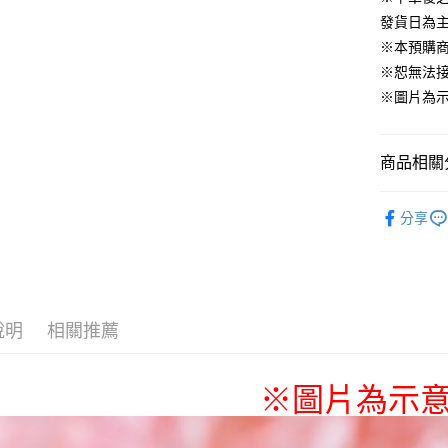
發貨日為
運送方式
※本預購
※恕無法
全家取貨
※圖片為
每筆NT$6
付款後全
商品相關分
每筆NT$6
📌依動漫作品
(不開放使
分享
Lycoris Re
每筆NT$9,
■玩具/模型
7-11取貨
🇯🇵日貨
每筆NT$6
說明
相關推薦
付款後7-1
每筆NT$6
※圖片為示
宅配-木棉
每筆NT$1