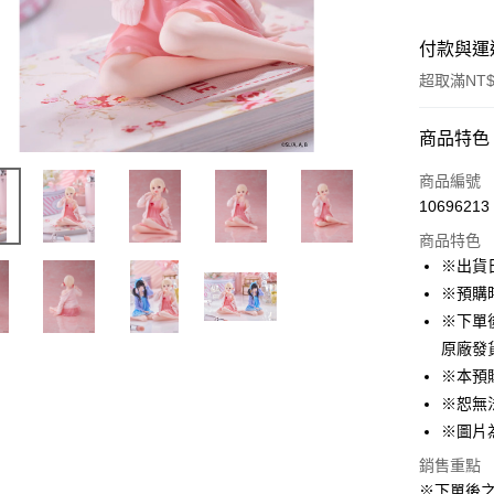
付款與運
超取滿NT$
付款方式
商品特色
信用卡一
商品編號
10696213
超商取貨
商品特色
LINE Pay
※出貨
※預購
Apple Pay
※下單
悠遊付
原廠發
※本預
Google Pa
※恕無
ATM付款
※圖片
貨到付款
銷售重點
※下單後