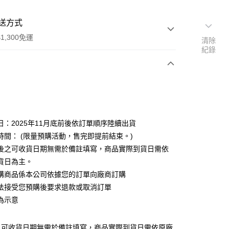
送方式
1,300免運
清除
紀錄
次付款
付款
日：2025年11月底前後依訂單順序陸續出貨
時間： (限量預購活動，售完即提前結束。)
後之可收貨日期無需於備註填寫，商品實際到貨日需依
貨日為主。
購商品係本公司依據您的訂單向廠商訂購
y
法接受您預購後要求退款或取消訂單
為示意
之可收貨日期無需於備註填寫，商品實際到貨日需依原廠