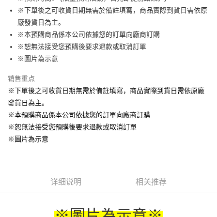
※下單後之可收貨日期無需於備註填寫，商品實際到貨日需依原
悠遊付
廠發貨日為主。
Google Pay
※本預購商品係本公司依據您的訂單向廠商訂購
※恕無法接受您預購後要求退款或取消訂單
ATM付款
※圖片為示意
货到付款
销售重点
※下單後之可收貨日期無需於備註填寫，商品實際到貨日需依原廠
运送方式
發貨日為主。
全家取貨付款
※本預購商品係本公司依據您的訂單向廠商訂購
每笔NT$65，满NT$1,300(含以上)免运费
※恕無法接受您預購後要求退款或取消訂單
付款後全家取貨
※圖片為示意
每笔NT$65，满NT$1,300(含以上)免运费
(不開放使用，請勿選取）
详细说明
相关推荐
每笔NT$9,999
7-11取貨付款
※圖片為示意
※
每笔NT$65，满NT$1,300(含以上)免运费