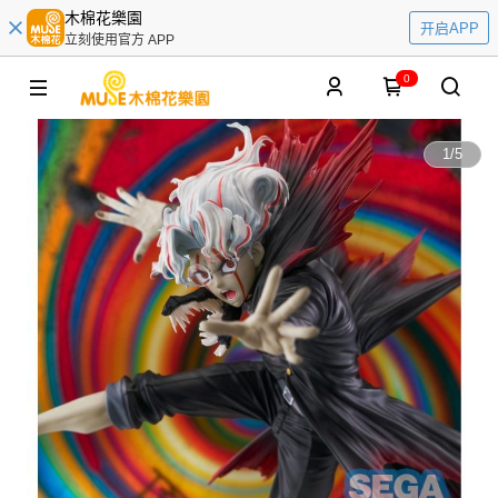
木棉花樂園
开启APP
立刻使用官方 APP
0
1
/
5