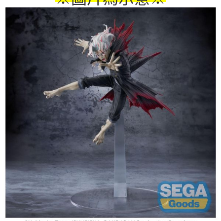
付款後7-11取貨
每笔NT$65，满NT$1,300(含以上)免运费
宅配-木棉花樂園專用
每笔NT$100，满NT$1,300(含以上)免运费
宅配-離島(澎湖/金門/馬祖)-木棉花樂園專用
每笔NT$220
黑貓宅配-貨到付款
每笔NT$150