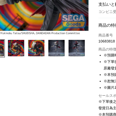
支払いと
コンビニ受
お支払い
商品の特
クレジット
商品番号
10683818
コンビニ
商品の特
LINE Pay
※預購
※下單
Apple Pay
原廠發
Easy Walle
※本預
※恕無
Google Pa
※圖片
ATM払い
セールス
代金引換
※下單後
發貨日為
※本預購