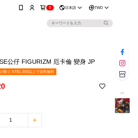
0
日本語
TWD
SE公仔 FIGURIZM 厄卡倫 變身 JP
取り NT$1,300以上で送料無料
20