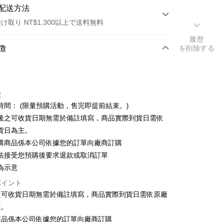
配送方法
け取り NT$1,300以上で送料無料
履歴
方法
徴
を削除する
カード1回払い
店頭代金引換
徴
時間： (限量預購活動，售完即提前結束。)
後之可收貨日期無需於備註填寫，商品實際到貨日需依
貨日為主。
t
購商品係本公司依據您的訂單向廠商訂購
法接受您預購後要求退款或取消訂單
y
為示意
ポイント
之可收貨日期無需於備註填寫，商品實際到貨日需依原廠
主。
商品係本公司依據您的訂單向廠商訂購