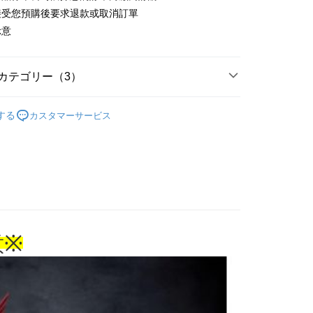
接受您預購後要求退款或取消訂單
付款
示意
$65、NT$1,300以上で送料無料
家取貨
カテゴリー（3）
$65、NT$1,300以上で送料無料
搜尋▐ All Anime Works
【2-4字部】
膽大黨
する
カスタマーサービス
貨專區✈
用，請勿選取）
$9,999
/公仔/盲抽
付款
專區(現貨+預購)✈
$65、NT$1,300以上で送料無料
1取貨
$65、NT$1,300以上で送料無料
意
※
花樂園專用
$100、NT$1,300以上で送料無料
(澎湖/金門/馬祖)-木棉花樂園專用