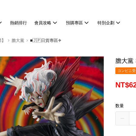
熱銷排行
會員攻略
預購專區
特別企劃
部】
膽大黨
■🇯🇵日貨專區✈
膽大黨 
コンビニ受け
NT$6
数量