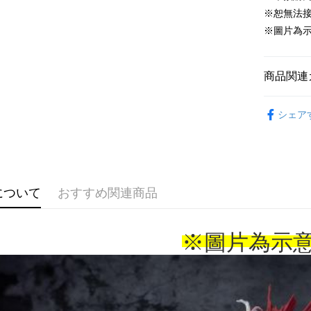
配送方法
※恕無法
全家取貨
※圖片為
配送毎にNT
付款後全
商品関連
配送毎にNT
📌依動漫作品
シェア
■🇯🇵日
(不開放使
配送毎にNT
■玩具/模型
7-11取貨
🇯🇵日貨
配送毎にNT
について
おすすめ関連商品
付款後7-1
配送毎にNT
※圖片為示
宅配-木棉
配送毎にNT
宅配-離島