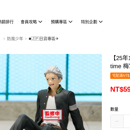
熱銷排行
會員攻略
預購專區
特別企劃
】
防風少年
■🇯🇵日貨專區✈
【25年
time 
宅配滿NT$
NT$5
數量