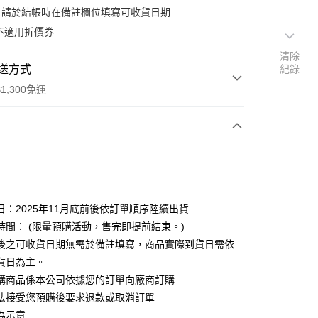
：請於結帳時在備註欄位填寫可收貨日期
不適用折價券
清除
送方式
紀錄
1,300免運
次付款
日：2025年11月底前後依訂單順序陸續出貨
時間： (限量預購活動，售完即提前結束。)
後之可收貨日期無需於備註填寫，商品實際到貨日需依
y
貨日為主。
購商品係本公司依據您的訂單向廠商訂購
法接受您預購後要求退款或取消訂單
為示意