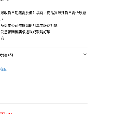
之可收貨日期無需於備註填寫，商品實際到貨日需依原廠
宅配專用(🔺不同預購月份建議分開結帳，避免整筆訂單
主。
商品係本公司依據您的訂單向廠商訂購
00，滿NT$1,300(含以上)免運費
接受您預購後要求退款或取消訂單
離島宅配專用-(澎湖/金門/馬祖)(🔺不同預購月份建議分開
示意
整筆訂單等超久)
20
類 (3)
搜尋▐ All Anime Works
【2-4字部】
防風少
客服
🇵日貨專區✈
/公仔/盲抽
專區(現貨+預購)✈