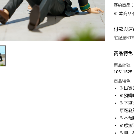
客約商品
※ 本商品
付款與運
宅配滿NT$
付款方式
商品特色
信用卡一
商品編號
10611525
LINE Pay
商品特色
Apple Pay
※出貨
※預購
悠遊付
※下單
Google Pa
原廠發
※本預
ATM付款
※恕無
※圖片