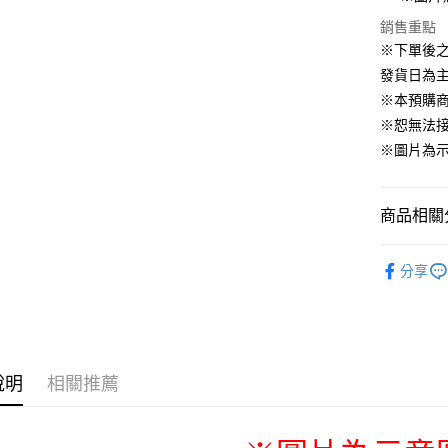
運送方式
銷售重點
※下單後
預購訂單-
發貨日為
等超久)
※本預購
每筆NT$1
※恕無法
預購訂單-
※圖片為
結帳，避免
每筆NT$2
商品相關分
📌依動漫作品
分享
年
■🇯
■玩具/模型
🇯🇵日貨
說明
相關推薦