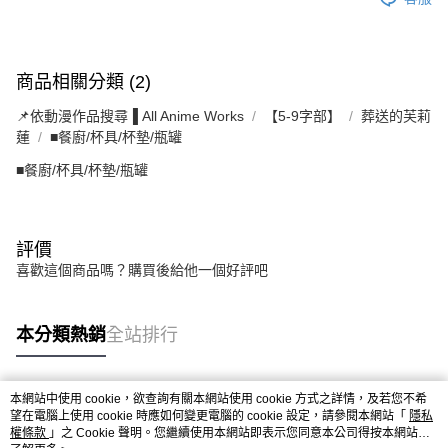
商品相關分類 (2)
📌依動漫作品搜尋▐ All Anime Works
【5-9字部】
葬送的芙莉
蓮
■餐廚/杯具/杯墊/瓶罐
■餐廚/杯具/杯墊/瓶罐
評價
喜歡這個商品嗎？購買後給他一個好評吧
本分類熱銷
全站排行
本網站中使用 cookie，欲查詢有關本網站使用 cookie 方式之詳情，及若您不希
熱門標籤
望在電腦上使用 cookie 時應如何變更電腦的 cookie 設定，請參閱本網站「
隱私
權條款
」之 Cookie 聲明。您繼續使用本網站即表示您同意本公司得按本網站使