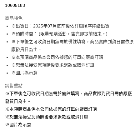
LINE Pay
10605183
Apple Pay
商品特色
悠遊付
※出貨日：2025年07月底前後依訂單順序陸續出貨
※預購時間： (限量預購活動，售完即提前結束。)
Google Pay
※下單後之可收貨日期無需於備註填寫，商品實際到貨日需依原
ATM付款
廠發貨日為主。
※本預購商品係本公司依據您的訂單向廠商訂購
運送方式
※恕無法接受您預購後要求退款或取消訂單
※圖片為示意
預購訂單-宅配專用(🔺不同預購月份建議分開結帳，避免整筆訂單等
超久)
銷售重點
每筆NT$100，滿NT$1,300(含以上)免運費
※下單後之可收貨日期無需於備註填寫，商品實際到貨日需依原廠
預購訂單-離島宅配專用-(澎湖/金門/馬祖)(🔺不同預購月份建議分開
發貨日為主。
結帳，避免整筆訂單等超久)
※本預購商品係本公司依據您的訂單向廠商訂購
※恕無法接受您預購後要求退款或取消訂單
每筆NT$220
※圖片為示意