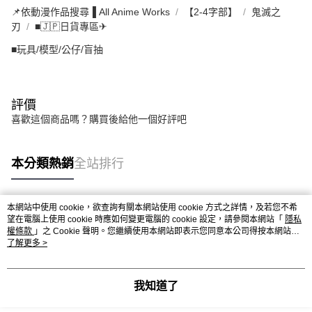
📌依動漫作品搜尋▐ All Anime Works
【2-4字部】
鬼滅之
刃
■🇯🇵日貨專區✈
■玩具/模型/公仔/盲抽
評價
喜歡這個商品嗎？購買後給他一個好評吧
本分類熱銷
全站排行
本網站中使用 cookie，欲查詢有關本網站使用 cookie 方式之詳情，及若您不希
熱門標籤
望在電腦上使用 cookie 時應如何變更電腦的 cookie 設定，請參閱本網站「
隱私
權條款
」之 Cookie 聲明。您繼續使用本網站即表示您同意本公司得按本網站使
用條款之 Cookie 聲明使用 cookie。
了解更多 >
我知道了