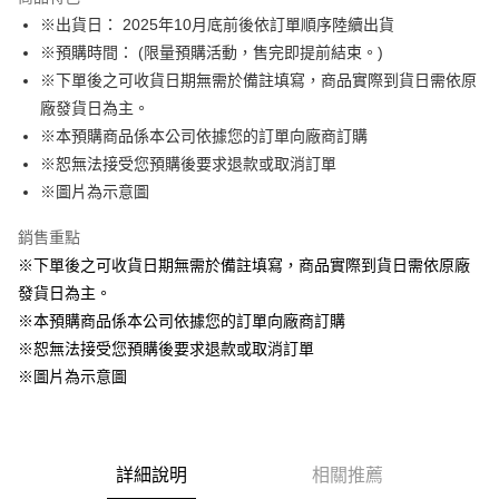
Apple Pay
※出貨日： 2025年10月底前後依訂單順序陸續出貨
※預購時間： (限量預購活動，售完即提前結束。)
悠遊付
※下單後之可收貨日期無需於備註填寫，商品實際到貨日需依原
Google Pay
廠發貨日為主。
※本預購商品係本公司依據您的訂單向廠商訂購
ATM付款
※恕無法接受您預購後要求退款或取消訂單
貨到付款
※圖片為示意圖
銷售重點
運送方式
※下單後之可收貨日期無需於備註填寫，商品實際到貨日需依原廠
全家取貨付款
發貨日為主。
每筆NT$65，滿NT$1,300(含以上)免運費
※本預購商品係本公司依據您的訂單向廠商訂購
付款後全家取貨
※恕無法接受您預購後要求退款或取消訂單
每筆NT$65，滿NT$1,300(含以上)免運費
※圖片為示意圖
(不開放使用，請勿選取）
每筆NT$9,999
詳細說明
相關推薦
7-11取貨付款