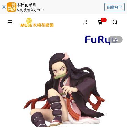
木棉花樂園
開啟APP
立刻使用官方APP
0
1
/
1