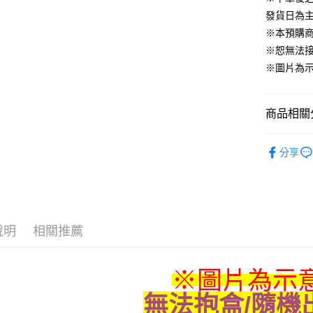
發貨日為
運送方式
※本預購
※恕無法
全家取貨
※圖片為
每筆NT$6
付款後全
商品相關分
每筆NT$6
📌依動漫作品
(不開放使
分享
莉蓮
■
每筆NT$9,
■玩具/模型
7-11取貨
■絨毛/玩偶
每筆NT$6
說明
相關推薦
付款後7-1
每筆NT$6
※圖片為示
宅配-木棉
每筆NT$1
無法抱盒/隨機