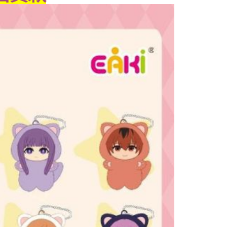
(澎湖/金門/馬祖)-木棉花樂園專用
20
貨到付款
50