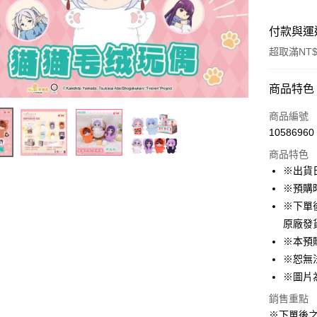
付款與運
超取滿NT$
付款方式
商品特色
信用卡一
商品編號
10586960
超商取貨
商品特色
LINE Pay
※出貨
※預購
Apple Pay
※下單
悠遊付
原廠發
※本預
Google Pa
※恕無
ATM付款
※圖片
貨到付款
銷售重點
※下單後