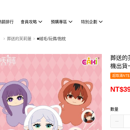
熱銷排行
會員攻略
預購專區
特別企劃
】
葬送的芙莉蓮
■絨毛/玩偶/抱枕
葬送的
機出貨
超取滿NT$
NT$3
數量