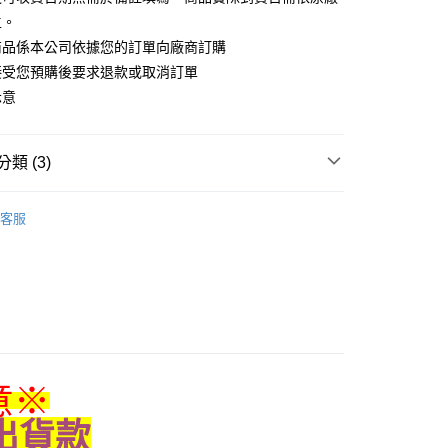
主。
商品係本公司依據您的訂單向廠商訂購
接受您預購後要求退款或取消訂單
付款
示意
5，滿NT$1,300(含以上)免運費
家取貨
類 (3)
5，滿NT$1,300(含以上)免運費
搜尋▐ All Anime Works
【5-9字部】
葬送的芙
用，請勿選取）
客服
絨毛/玩偶/抱枕
999
/公仔/盲抽
付款
/抱枕
5，滿NT$1,300(含以上)免運費
1取貨
5，滿NT$1,300(含以上)免運費
意
※
花樂園專用
00，滿NT$1,300(含以上)免運費
出貨款