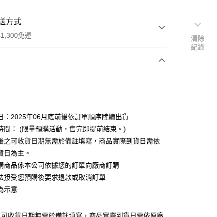
送方式
1,300免運
清除
紀錄
次付款
付款
日：2025年06月底前後依訂單順序陸續出貨
時間： (限量預購活動，售完即提前結束。)
後之可收貨日期無需於備註填寫，商品實際到貨日需依
貨日為主。
購商品係本公司依據您的訂單向廠商訂購
y
法接受您預購後要求退款或取消訂單
為示意
之可收貨日期無需於備註填寫，商品實際到貨日需依原廠