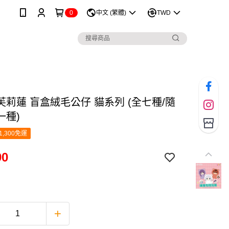
0
中文 (繁體)
TWD
芙莉蓮 盲盒絨毛公仔 貓系列 (全七種/隨
一種)
1,300免運
90